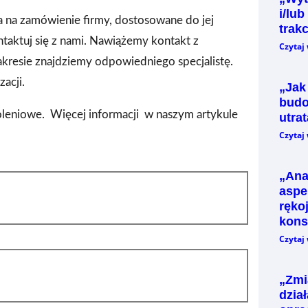
i/lu
a na zamówienie firmy, dostosowane do jej
trak
taktuj się z nami. Nawiążemy kontakt z
Czytaj 
resie znajdziemy odpowiedniego specjalistę.
acji.
„Jak
budo
leniowe. Więcej informacji w naszym artykule
utra
Czytaj 
„Ana
aspe
ręko
kon
Czytaj 
„Zmi
dzia