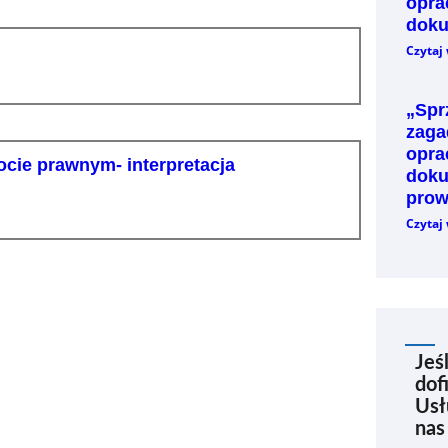
opra
dok
Czytaj 
„Spr
zaga
opra
ocie prawnym- interpretacja
doku
prow
Czytaj 
Jeś
dof
Usł
nas