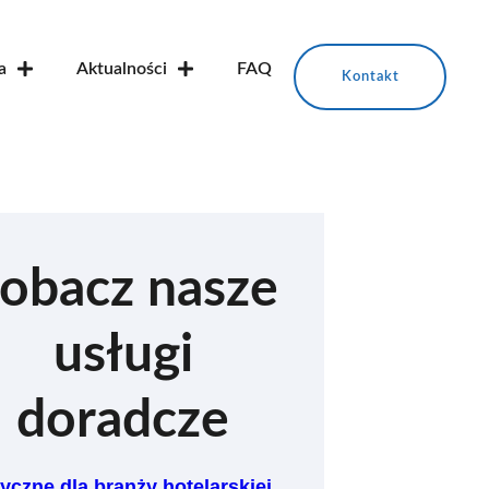
a
Aktualności
FAQ
Kontakt
obacz nasze
usługi
doradcze
yczne dla branży hotelarskiej