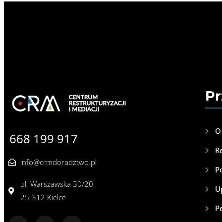
Pr
O
668 199 917
R
info@crmdoradztwo.pl
P
ul. Warszawska 30/20
U
25-312 Kielce
P