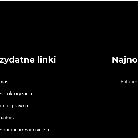
zydatne linki
Najno
 nas
Ratunek
estrukturyzacja
omoc prawna
padłość
ełnomocnik wierzyciela