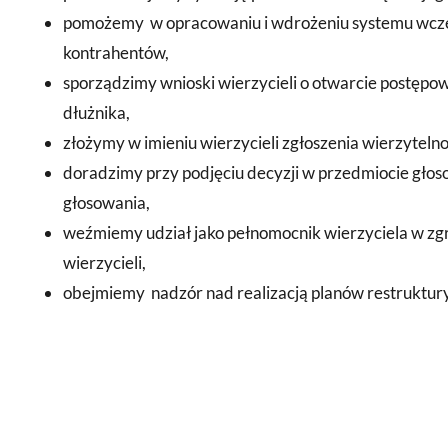
pomożemy w opracowaniu i wdrożeniu systemu wcz
kontrahentów,
sporządzimy wnioski wierzycieli o otwarcie postępo
dłużnika,
złożymy w imieniu wierzycieli zgłoszenia wierzytelnośc
doradzimy przy podjęciu decyzji w przedmiocie gło
głosowania,
weźmiemy udział jako pełnomocnik wierzyciela w zgr
wierzycieli,
obejmiemy nadzór nad realizacją planów restruktury