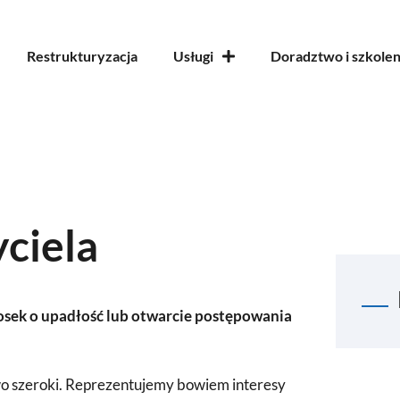
Restrukturyzacja
Usługi
Doradztwo i szkolen
ciela
iosek o upadłość
lub otwarcie postępowania
owo szeroki. Reprezentujemy bowiem interesy