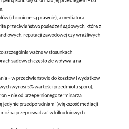
 pełną kontrolę stron nad jej przebiegiem – co
m,
ółów (chronione są prawnie), a mediatora
ite przeciwieństwo posiedzeń sądowych, które z
 handlowych, reputacji zawodowej czy wrażliwych
 to szczególnie ważne w stosunkach
rach sądowych często źle wpływają na
wania – w przeciwieństwie do kosztów i wydatków
ych wynosi 5% wartości przedmiotu sporu),
stron – nie od przepełnionego terminarza
ę jedynie przedpołudniami (większość mediacji
re można przeprowadzać w kilkudniowych