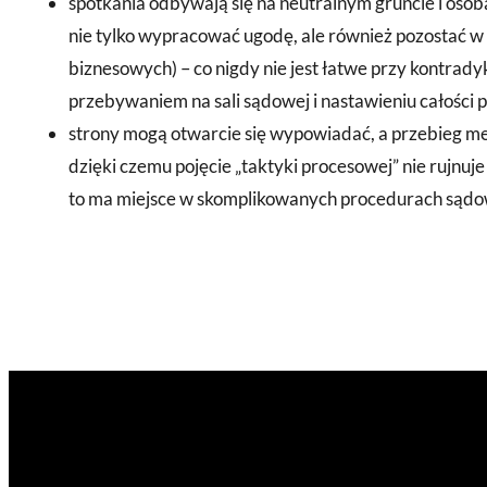
spotkania odbywają się na neutralnym gruncie i os
nie tylko wypracować ugodę, ale również pozostać w 
biznesowych) – co nigdy nie jest łatwe przy kontrad
przebywaniem na sali sądowej i nastawieniu całości 
strony mogą otwarcie się wypowiadać, a przebieg med
dzięki czemu pojęcie „taktyki procesowej” nie rujnu
to ma miejsce w skomplikowanych procedurach sądo