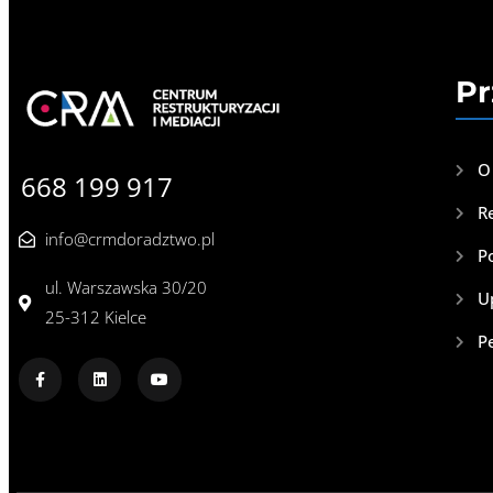
Pr
O
668 199 917
R
info@crmdoradztwo.pl
P
ul. Warszawska 30/20
U
25-312 Kielce
P