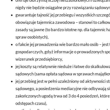
oferuje olbrzymią liczbę nieszablonowych rozwiązań i
nigdy nie będzie osiągalne przy rozwiązaniu sądowy
gwarantuje tajność jej przebiegu i wszystkich szczeg
obowiązuje tajemnica zawodowa – stanowi to całkow
zasady są jawne (to bardzo istotne np. dla tajemnic
spraw osobistych),
o fakcie jej prowadzenia wie bardzo mało osób – jest
gospodarczych, gdyż informacje o prowadzonych spo
wizerunek przedsiębiorcy,
jej koszty są relatywnie nieduże i łatwe do skalkulo
sądowych (sama opłata sądowa w sprawach majątkow
jej przebieg jest w pełni uzależniony od aktywności 
sądowego, a posiedzenia mediacyjne nie odbywają si
zakończonych ugodą trwa od 3 do 4 posiedzeń, któ
odstępach czasu),