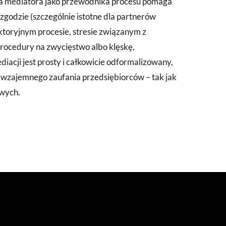
oba mediatora jako przewodnika procesu pomaga
zgodzie (szczególnie istotne dla partnerów
yktoryjnym procesie, stresie związanym z
procedury na zwycięstwo albo klęskę,
iacji jest prosty i całkowicie odformalizowany,
je wzajemnego zaufania przedsiębiorców – tak jak
wych.