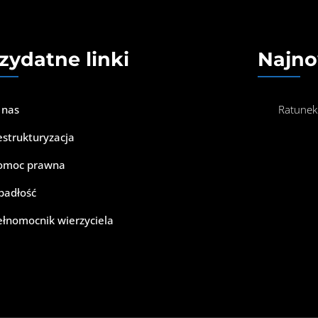
zydatne linki
Najno
 nas
Ratunek
estrukturyzacja
omoc prawna
padłość
ełnomocnik wierzyciela