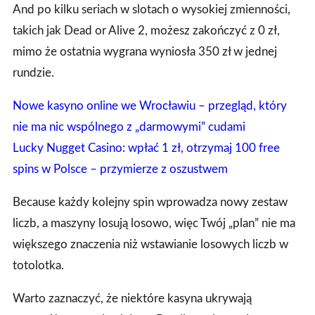
And po kilku seriach w slotach o wysokiej zmienności,
takich jak Dead or Alive 2, możesz zakończyć z 0 zł,
mimo że ostatnia wygrana wyniosła 350 zł w jednej
rundzie.
Nowe kasyno online we Wrocławiu – przegląd, który
nie ma nic wspólnego z „darmowymi” cudami
Lucky Nugget Casino: wpłać 1 zł, otrzymaj 100 free
spins w Polsce – przymierze z oszustwem
Because każdy kolejny spin wprowadza nowy zestaw
liczb, a maszyny losują losowo, więc Twój „plan” nie ma
większego znaczenia niż wstawianie losowych liczb w
totolotka.
Warto zaznaczyć, że niektóre kasyna ukrywają