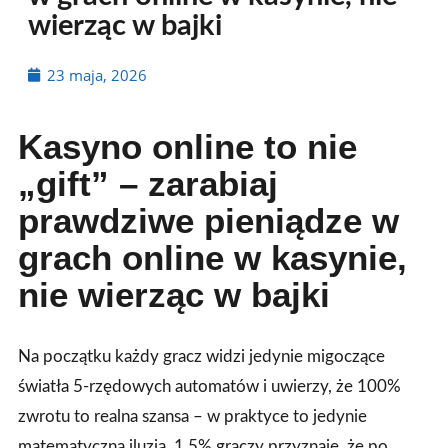
wierząc w bajki
23 maja, 2026
Kasyno online to nie
„gift” – zarabiaj
prawdziwe pieniądze w
grach online w kasynie,
nie wierząc w bajki
Na początku każdy gracz widzi jedynie migoczące
światła 5‑rzędowych automatów i uwierzy, że 100%
zwrotu to realna szansa – w praktyce to jedynie
matematyczna iluzja. 1,5% graczy przyznaje, że po