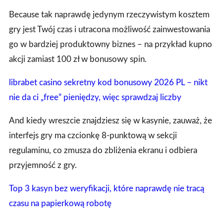
Because tak naprawdę jedynym rzeczywistym kosztem
gry jest Twój czas i utracona możliwość zainwestowania
go w bardziej produktowny biznes – na przykład kupno
akcji zamiast 100 zł w bonusowy spin.
librabet casino sekretny kod bonusowy 2026 PL – nikt
nie da ci „free” pieniędzy, więc sprawdzaj liczby
And kiedy wreszcie znajdziesz się w kasynie, zauważ, że
interfejs gry ma czcionkę 8‑punktową w sekcji
regulaminu, co zmusza do zbliżenia ekranu i odbiera
przyjemność z gry.
Top 3 kasyn bez weryfikacji, które naprawdę nie tracą
czasu na papierkową robotę