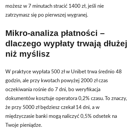
możesz w 7 minutach stracić 1400 zł, jeśli nie
zatrzymasz się po pierwszej wygranej.
Mikro‑analiza płatności –
dlaczego wypłaty trwają dłużej
niż myślisz
W praktyce wypłata 500 zł w Unibet trwa średnio 48
godzin, ale przy kwotach powyżej 2000 zł czas
oczekiwania rośnie do 7 dni, bo weryfikacja
dokumentów kosztuje operatora 0,2% czasu. To znaczy,
że przy 5000 zł będziesz czekał 14 dni, a w
międzyczasie banki mogą naliczyć 0,5% odsetek na
Twoje pieniądze.