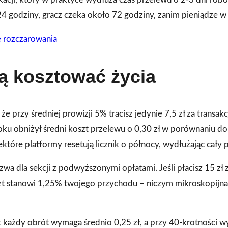
24 godziny, gracz czeka około 72 godziny, zanim pieniądze w 
e rozczarowania
zą kosztować życia
że przy średniej prowizji 5% tracisz jedynie 7,5 zł za transakc
roku obniżył średni koszt przelewu o 0,30 zł w porównaniu d
które platformy resetują licznik o północy, wydłużając cały 
zwa dla sekcji z podwyższonymi opłatami. Jeśli płacisz 15 zł 
oszt stanowi 1,25% twojego przychodu – niczym mikroskopijna
 każdy obrót wymaga średnio 0,25 zł, a przy 40‑krotności 