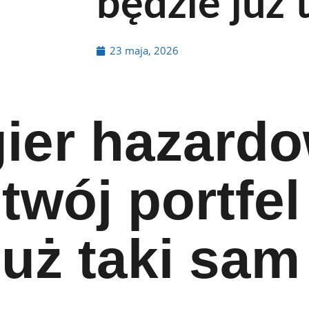
będzie już 
23 maja, 2026
gier hazard
twój portfel
już taki sam