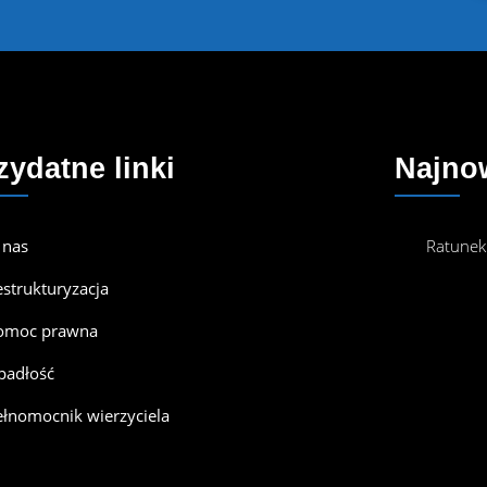
zydatne linki
Najno
 nas
Ratunek
estrukturyzacja
omoc prawna
padłość
ełnomocnik wierzyciela