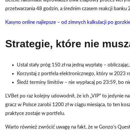
przetwarzania 48 godzin, a średnim czasem reakcji banku 
Kasyno online najlepsze – od zimnych kalkulacji po gorzki
Strategie, które nie mus
Ustal stały próg 150 zł na jedną wypłatę – obliczając, 
Korzystaj z portfela elektronicznego, który w 2023 
Śledź terminy limitów – nie wypłacaj po 23:59, bo nie
LVBet po raz kolejny udowodnił, że ich „VIP” to jedynie na
gracz w Polsce zarobi 1200 zł w ciągu miesiąca, to ten k
praktyce zostaje w portfelu.
Warto również zwrócić uwagę na fakt, że w Gonzo’s Quest