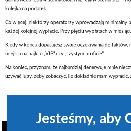
kolejka na podatek.
Co więcej, niektórzy operatorzy wprowadzają minimalny pró
każdej kolejnej wypłacie. Przy pięciu wypłatach w miesiącu
Kiedy w końcu dopasujesz swoje oczekiwania do faktów, mo
miejsca na bajki o „VIP” czy „czystym proficie”.
Na koniec, przyznam, że najbardziej denerwuje mnie niecz
używać lupy, żeby zobaczyć, ile dokładnie mam wypłacić, z
Jesteśmy, aby 