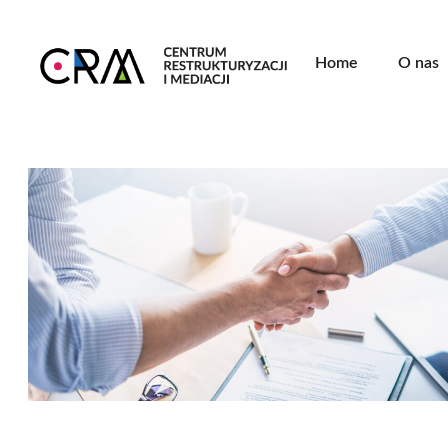
Home
O nas