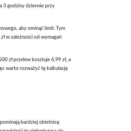
 3 godziny dziennie przy
nowego, aby ominąć limit. Tym
 zł w zależności od wymagań
0 zł przelew kosztuje 6,99 zł, a
ięc warto rozważyć tę kalkulację
pominają bardziej obietnicę
czywistość to niekończąca się