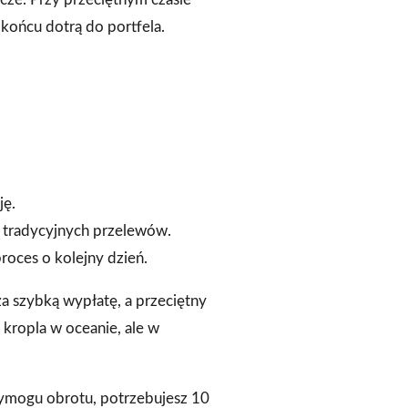
końcu dotrą do portfela.
ję.
o tradycyjnych przelewów.
proces o kolejny dzień.
za szybką wypłatę, a przeciętny
 kropla w oceanie, ale w
wymogu obrotu, potrzebujesz 10