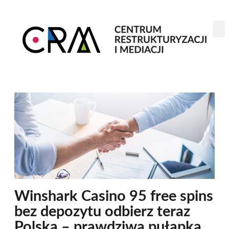
Winshark Casino 95 free spins
bez depozytu odbierz teraz
Polska – prawdziwa pułapka