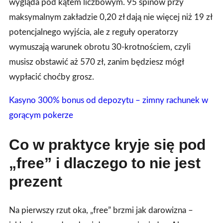
wygląda pod kątem liczbowym. 95 spinów przy
maksymalnym zakładzie 0,20 zł dają nie więcej niż 19 zł
potencjalnego wyjścia, ale z reguły operatorzy
wymuszają warunek obrotu 30‑krotnościem, czyli
musisz obstawić aż 570 zł, zanim będziesz mógł
wypłacić choćby grosz.
Kasyno 300% bonus od depozytu – zimny rachunek w
gorącym pokerze
Co w praktyce kryje się pod
„free” i dlaczego to nie jest
prezent
Na pierwszy rzut oka, „free” brzmi jak darowizna –