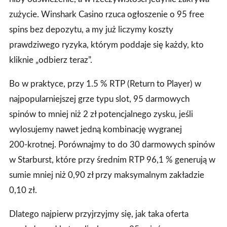
zużycie. Winshark Casino rzuca ogłoszenie o 95 free
spins bez depozytu, a my już liczymy koszty
prawdziwego ryzyka, którym poddaje się każdy, kto
kliknie „odbierz teraz”.
Bo w praktyce, przy 1.5 % RTP (Return to Player) w
najpopularniejszej grze typu slot, 95 darmowych
spinów to mniej niż 2 zł potencjalnego zysku, jeśli
wylosujemy nawet jedną kombinację wygranej
200‑krotnej. Porównajmy to do 30 darmowych spinów
w Starburst, które przy średnim RTP 96,1 % generują w
sumie mniej niż 0,90 zł przy maksymalnym zakładzie
0,10 zł.
Dlatego najpierw przyjrzyjmy się, jak taka oferta