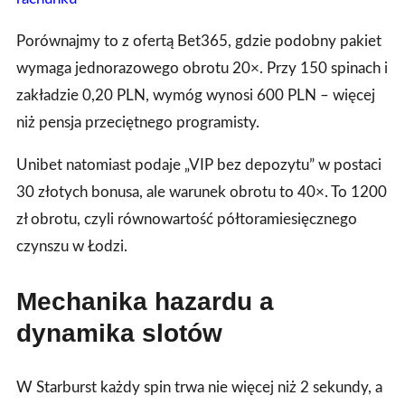
Porównajmy to z ofertą Bet365, gdzie podobny pakiet
wymaga jednorazowego obrotu 20×. Przy 150 spinach i
zakładzie 0,20 PLN, wymóg wynosi 600 PLN – więcej
niż pensja przeciętnego programisty.
Unibet natomiast podaje „VIP bez depozytu” w postaci
30 złotych bonusa, ale warunek obrotu to 40×. To 1200
zł obrotu, czyli równowartość półtoramiesięcznego
czynszu w Łodzi.
Mechanika hazardu a
dynamika slotów
W Starburst każdy spin trwa nie więcej niż 2 sekundy, a