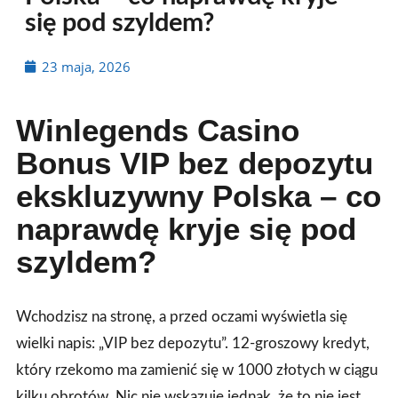
się pod szyldem?
23 maja, 2026
Winlegends Casino
Bonus VIP bez depozytu
ekskluzywny Polska – co
naprawdę kryje się pod
szyldem?
Wchodzisz na stronę, a przed oczami wyświetla się
wielki napis: „VIP bez depozytu”. 12‑groszowy kredyt,
który rzekomo ma zamienić się w 1000 złotych w ciągu
kilku obrotów. Nic nie wskazuje jednak, że to nie jest