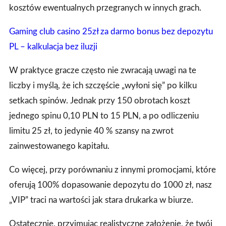
kosztów ewentualnych przegranych w innych grach.
Gaming club casino 25zł za darmo bonus bez depozytu
PL – kalkulacja bez iluzji
W praktyce gracze często nie zwracają uwagi na te
liczby i myślą, że ich szczęście „wyłoni się” po kilku
setkach spinów. Jednak przy 150 obrotach koszt
jednego spinu 0,10 PLN to 15 PLN, a po odliczeniu
limitu 25 zł, to jedynie 40 % szansy na zwrot
zainwestowanego kapitału.
Co więcej, przy porównaniu z innymi promocjami, które
oferują 100% dopasowanie depozytu do 1000 zł, nasz
„VIP” traci na wartości jak stara drukarka w biurze.
Ostatecznie, przyjmując realistyczne założenie, że twój