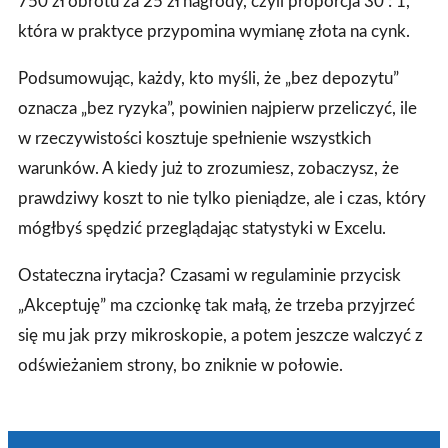
750 zł obrotu za 25 zł nagrody, czyli proporcja 30 : 1,
która w praktyce przypomina wymianę złota na cynk.
Podsumowując, każdy, kto myśli, że „bez depozytu”
oznacza „bez ryzyka”, powinien najpierw przeliczyć, ile
w rzeczywistości kosztuje spełnienie wszystkich
warunków. A kiedy już to zrozumiesz, zobaczysz, że
prawdziwy koszt to nie tylko pieniądze, ale i czas, który
mógłbyś spędzić przeglądając statystyki w Excelu.
Ostateczna irytacja? Czasami w regulaminie przycisk
„Akceptuję” ma czcionkę tak małą, że trzeba przyjrzeć
się mu jak przy mikroskopie, a potem jeszcze walczyć z
odświeżaniem strony, bo zniknie w połowie.