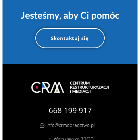
Jesteśmy, aby Ci pomóc
Skontaktuj się
668 199 917
info@crmdoradztwo.pl
ul. Warszawska 30/20