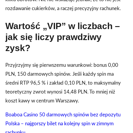
rozdawanie cukierków, a raczej precyzyjny rachunek.
Wartość „VIP” w liczbach –
jak się liczy prawdziwy
zysk?
Przyjrzyjmy się pierwszemu warunkowi: bonus 0,00
PLN, 150 darmowych spinów. Jeśli każdy spin ma
średni RTP 96,5 % i zakład 0,10 PLN, to maksymalny
teoretyczny zwrot wynosi 14,48 PLN. To mniej niż
koszt kawy w centrum Warszawy.
Boaboa Casino 50 darmowych spinów bez depozytu
Polska – najgorszy bilet na kolejny spin w zimnym
rachunku