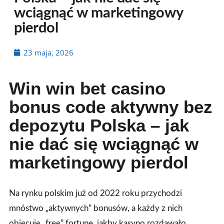
wciągnąć w marketingowy
pierdol
23 maja, 2026
Win win bet casino
bonus code aktywny bez
depozytu Polska – jak
nie dać się wciągnąć w
marketingowy pierdol
Na rynku polskim już od 2022 roku przychodzi
mnóstwo „aktywnych” bonusów, a każdy z nich
obiecuje „free” fortunę, jakby kasyno rozdawało