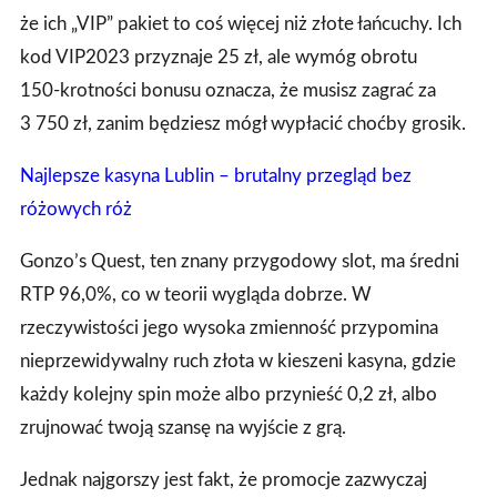
że ich „VIP” pakiet to coś więcej niż złote łańcuchy. Ich
kod VIP2023 przyznaje 25 zł, ale wymóg obrotu
150‑krotności bonusu oznacza, że musisz zagrać za
3 750 zł, zanim będziesz mógł wypłacić choćby grosik.
Najlepsze kasyna Lublin – brutalny przegląd bez
różowych róż
Gonzo’s Quest, ten znany przygodowy slot, ma średni
RTP 96,0%, co w teorii wygląda dobrze. W
rzeczywistości jego wysoka zmienność przypomina
nieprzewidywalny ruch złota w kieszeni kasyna, gdzie
każdy kolejny spin może albo przynieść 0,2 zł, albo
zrujnować twoją szansę na wyjście z grą.
Jednak najgorszy jest fakt, że promocje zazwyczaj