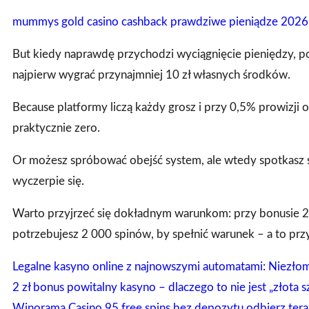
mummys gold casino cashback prawdziwe pieniądze 2026 –
But kiedy naprawdę przychodzi wyciągnięcie pieniędzy, poj
najpierw wygrać przynajmniej 10 zł własnych środków.
Because platformy liczą każdy grosz i przy 0,5% prowizji o
praktycznie zero.
Or możesz spróbować obejść system, ale wtedy spotkasz si
wyczerpie się.
Warto przyjrzeć się dokładnym warunkom: przy bonusie 25
potrzebujesz 2 000 spinów, by spełnić warunek – a to prz
Legalne kasyno online z najnowszymi automatami: Niezło
2 zł bonus powitalny kasyno – dlaczego to nie jest „złota s
Winorama Casino 95 free spins bez depozytu odbierz teraz