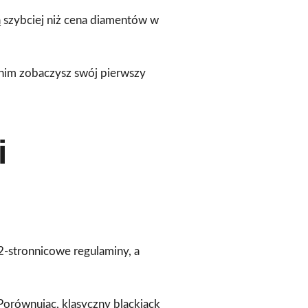
 szybciej niż cena diamentów w
zanim zobaczysz swój pierwszy
i
12‑stronnicowe regulaminy, a
Porównując, klasyczny blackjack