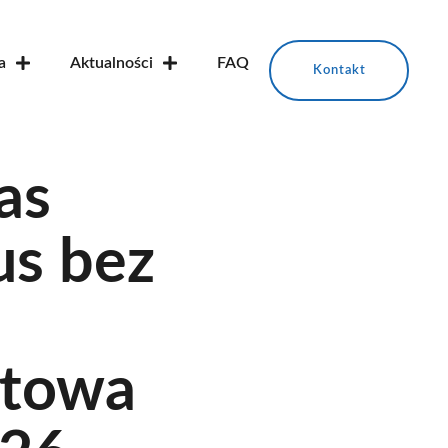
a
Aktualności
FAQ
Kontakt
as
us bez
stowa