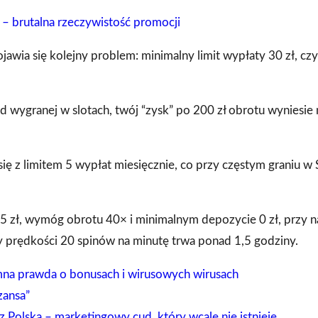
 brutalna rzeczywistość promocji
awia się kolejny problem: minimalny limit wypłaty 30 zł, czyl
d wygranej w slotach, twój “zysk” po 200 zł obrotu wyniesie 
ę z limitem 5 wypłat miesięcznie, co przy częstym graniu w 
 zł, wymóg obrotu 40× i minimalnym depozycie 0 zł, przy na
y prędkości 20 spinów na minutę trwa ponad 1,5 godziny.
mna prawda o bonusach i wirusowych wirusach
zansa”
 Polska – marketingowy cud, który wcale nie istnieje