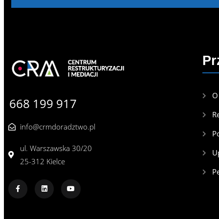
Pr
O
668 199 917
R
info@crmdoradztwo.pl
P
ul. Warszawska 30/20
U
25-312 Kielce
P