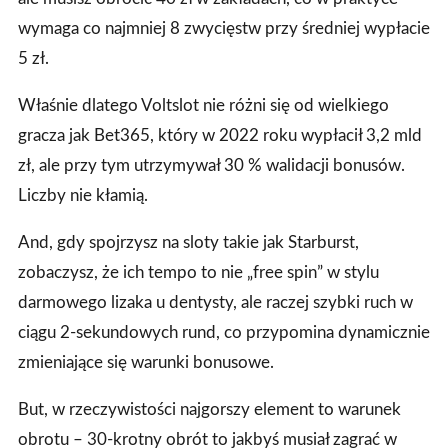
wymaga co najmniej 8 zwycięstw przy średniej wypłacie
5 zł.
Właśnie dlatego Voltslot nie różni się od wielkiego
gracza jak Bet365, który w 2022 roku wypłacił 3,2 mld
zł, ale przy tym utrzymywał 30 % walidacji bonusów.
Liczby nie kłamią.
And, gdy spojrzysz na sloty takie jak Starburst,
zobaczysz, że ich tempo to nie „free spin” w stylu
darmowego lizaka u dentysty, ale raczej szybki ruch w
ciągu 2‑sekundowych rund, co przypomina dynamicznie
zmieniające się warunki bonusowe.
But, w rzeczywistości najgorszy element to warunek
obrotu – 30-krotny obrót to jakbyś musiał zagrać w