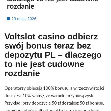
rozdanie
23 maja, 2026
Voltslot casino odbierz
swój bonus teraz bez
depozytu PL – dlaczego
to nie jest cudowne
rozdanie
Operatorzy obiecują 100% bonusu, a w rzeczywistości
dostajesz 10% szansę, że warunki przyniosą zysk.
Przykład: przy depozycie 50 zł dostajesz 50 zł bonusu,
ale musisz obrócić 40 zł w zakładach, co w praktyce