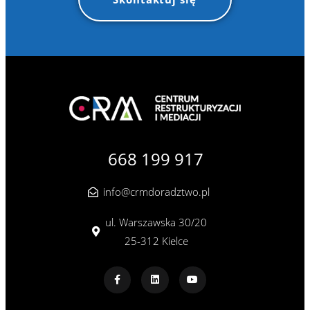
668 199 917
info@crmdoradztwo.pl
ul. Warszawska 30/20
25-312 Kielce