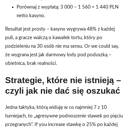
Porównaj z wypłatą: 3 000 – 1 560 = 1 440 PLN
netto kasyno.
Resultat jest prosty – kasyno wygrywa 48% z każdej
puli, a gracze walczą o kawałek tortu, który po
podzieleniu na 30 osób nie ma sensu. Or we could say,
że wygrana jest jak darmowy lody pod poduszką –
obietnica, brak realności.
Strategie, które nie istnieją –
czyli jak nie dać się oszukać
Jedna taktyka, którą widuję w co najmniej 7 z 10
turniejach, to „agresywne podnoszenie stawek po pięciu
przegranych”. If you increase stawkę o 25% po każdej