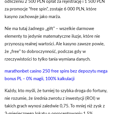
odliczeniu 2 500 PLN opłat za rejestrację i 1 500 PLN
za promocje “free spin”, zostaje 6 000 PLN, które
kasyno zachowuje jako marża.
Nie ma tutaj żadnego „gift” – wszelkie darmowe
elementy to jedynie matematyczne iluzje, które nie
przynoszą realnej wartości. Ale kasyno zawsze powie,
że „free” to dobroczynność, podczas gdy w
rzeczywistości to tylko tania wymiana danych.
marathonbet casino 250 free spins bez depozytu mega
bonus PL – 0% magii, 100% kalkulacji
Każdy, kto myśli, że turniej to szybka droga do fortuny,
nie rozumie, że średnia zwrotu z inwestycji (ROI) w
takich grach wynosi zaledwie 0,75. To mniej niż zysk z
3‑miesięcznego lokatu o oprocentowaniu 1,5%.