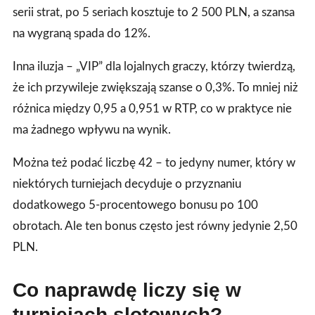
serii strat, po 5 seriach kosztuje to 2 500 PLN, a szansa
na wygraną spada do 12%.
Inna iluzja – „VIP” dla lojalnych graczy, którzy twierdzą,
że ich przywileje zwiększają szanse o 0,3%. To mniej niż
różnica między 0,95 a 0,951 w RTP, co w praktyce nie
ma żadnego wpływu na wynik.
Można też podać liczbę 42 – to jedyny numer, który w
niektórych turniejach decyduje o przyznaniu
dodatkowego 5‑procentowego bonusu po 100
obrotach. Ale ten bonus często jest równy jedynie 2,50
PLN.
Co naprawdę liczy się w
turniejach slotowych?