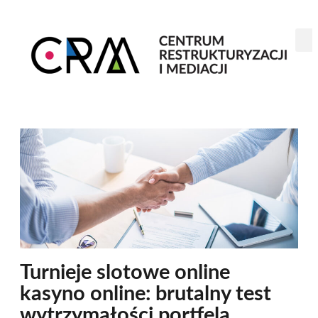
Turnieje slotowe online
kasyno online: brutalny test
wytrzymałości portfela