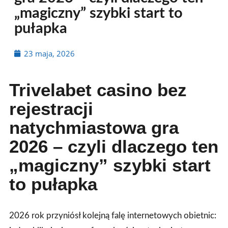
„magiczny” szybki start to
pułapka
23 maja, 2026
Trivelabet casino bez
rejestracji
natychmiastowa gra
2026 – czyli dlaczego ten
„magiczny” szybki start
to pułapka
2026 rok przyniósł kolejną falę internetowych obietnic: