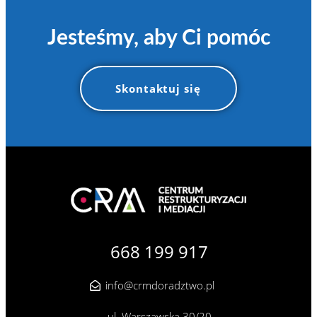
Jesteśmy, aby Ci pomóc
Skontaktuj się
668 199 917
info@crmdoradztwo.pl
ul. Warszawska 30/20