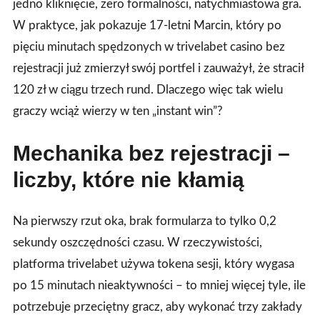
jedno kliknięcie, zero formalności, natychmiastowa gra.
W praktyce, jak pokazuje 17‑letni Marcin, który po
pięciu minutach spędzonych w trivelabet casino bez
rejestracji już zmierzył swój portfel i zauważył, że stracił
120 zł w ciągu trzech rund. Dlaczego więc tak wielu
graczy wciąż wierzy w ten „instant win”?
Mechanika bez rejestracji –
liczby, które nie kłamią
Na pierwszy rzut oka, brak formularza to tylko 0,2
sekundy oszczędności czasu. W rzeczywistości,
platforma trivelabet używa tokena sesji, który wygasa
po 15 minutach nieaktywności – to mniej więcej tyle, ile
potrzebuje przeciętny gracz, aby wykonać trzy zakłady