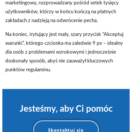
marketingowy, rozprowadzany pośród setek tysięcy
użytkowników, którzy w końcu kończą na płatnych
zakładach z nadzieją na odwrócenie pecha.
Na koniec, irytujący jest mały, szary przycisk “Akceptuj
warunki”, którego czcionka ma zaledwie 9 px – idealny
dla osób z problemami wzrokowymi i jednocześnie
doskonały sposób, abyś nie zauważył kluczowych
punktów regulaminu.
Jesteśmy, aby Ci pomóc
Skontaktuj się