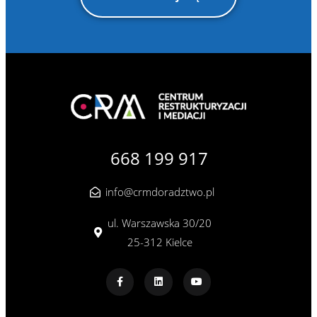
668 199 917
info@crmdoradztwo.pl
ul. Warszawska 30/20
25-312 Kielce