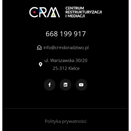
668 199 917
info@crmdoradztwo.pl
ul. Warszawska 30/20
25-312 Kielce
Polityka prywatności