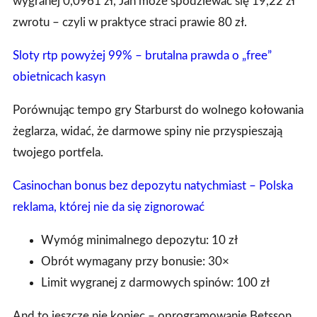
wygranej 0,0961 zł, Jan może spodziewać się 19,22 zł
zwrotu – czyli w praktyce straci prawie 80 zł.
Sloty rtp powyżej 99% – brutalna prawda o „free”
obietnicach kasyn
Porównując tempo gry Starburst do wolnego kołowania
żeglarza, widać, że darmowe spiny nie przyspieszają
twojego portfela.
Casinochan bonus bez depozytu natychmiast – Polska
reklama, której nie da się zignorować
Wymóg minimalnego depozytu: 10 zł
Obrót wymagany przy bonusie: 30×
Limit wygranej z darmowych spinów: 100 zł
And to jeszcze nie koniec – oprogramowanie Betsson