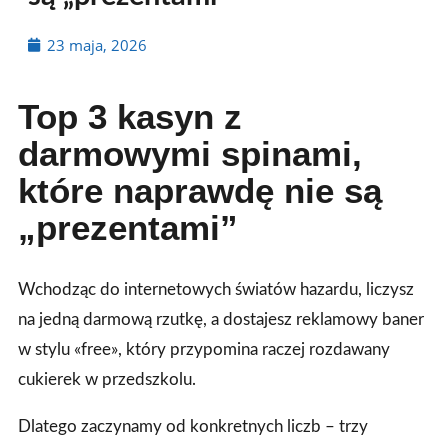
23 maja, 2026
Top 3 kasyn z
darmowymi spinami,
które naprawdę nie są
„prezentami”
Wchodząc do internetowych światów hazardu, liczysz
na jedną darmową rzutkę, a dostajesz reklamowy baner
w stylu «free», który przypomina raczej rozdawany
cukierek w przedszkolu.
Dlatego zaczynamy od konkretnych liczb – trzy