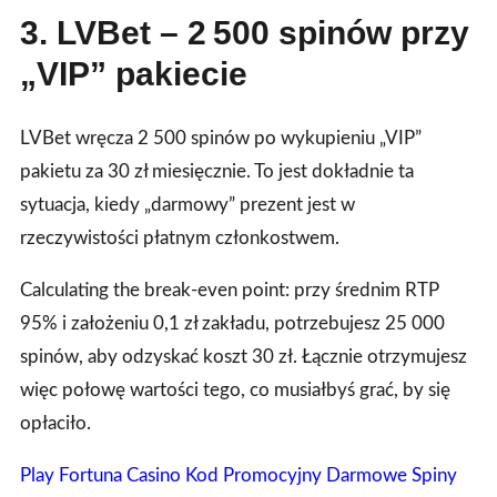
3. LVBet – 2 500 spinów przy
„VIP” pakiecie
LVBet wręcza 2 500 spinów po wykupieniu „VIP”
pakietu za 30 zł miesięcznie. To jest dokładnie ta
sytuacja, kiedy „darmowy” prezent jest w
rzeczywistości płatnym członkostwem.
Calculating the break‑even point: przy średnim RTP
95% i założeniu 0,1 zł zakładu, potrzebujesz 25 000
spinów, aby odzyskać koszt 30 zł. Łącznie otrzymujesz
więc połowę wartości tego, co musiałbyś grać, by się
opłaciło.
Play Fortuna Casino Kod Promocyjny Darmowe Spiny