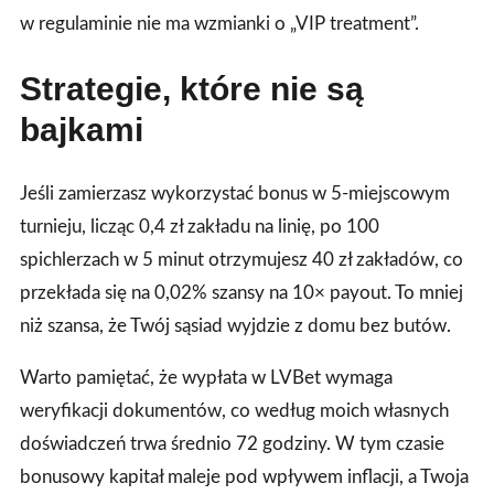
w regulaminie nie ma wzmianki o „VIP treatment”.
Strategie, które nie są
bajkami
Jeśli zamierzasz wykorzystać bonus w 5-miejscowym
turnieju, licząc 0,4 zł zakładu na linię, po 100
spichlerzach w 5 minut otrzymujesz 40 zł zakładów, co
przekłada się na 0,02% szansy na 10× payout. To mniej
niż szansa, że Twój sąsiad wyjdzie z domu bez butów.
Warto pamiętać, że wypłata w LVBet wymaga
weryfikacji dokumentów, co według moich własnych
doświadczeń trwa średnio 72 godziny. W tym czasie
bonusowy kapitał maleje pod wpływem inflacji, a Twoja