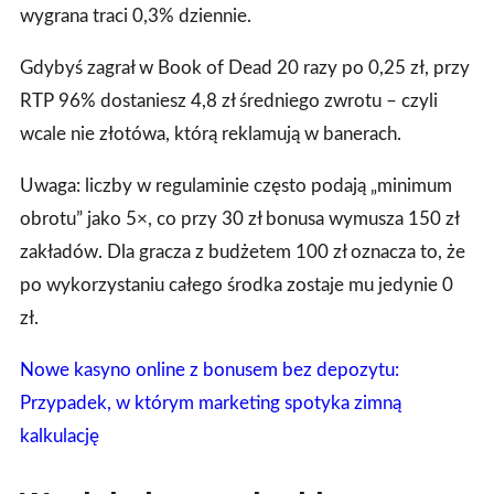
wygrana traci 0,3% dziennie.
Gdybyś zagrał w Book of Dead 20 razy po 0,25 zł, przy
RTP 96% dostaniesz 4,8 zł średniego zwrotu – czyli
wcale nie złotówa, którą reklamują w banerach.
Uwaga: liczby w regulaminie często podają „minimum
obrotu” jako 5×, co przy 30 zł bonusa wymusza 150 zł
zakładów. Dla gracza z budżetem 100 zł oznacza to, że
po wykorzystaniu całego środka zostaje mu jedynie 0
zł.
Nowe kasyno online z bonusem bez depozytu:
Przypadek, w którym marketing spotyka zimną
kalkulację