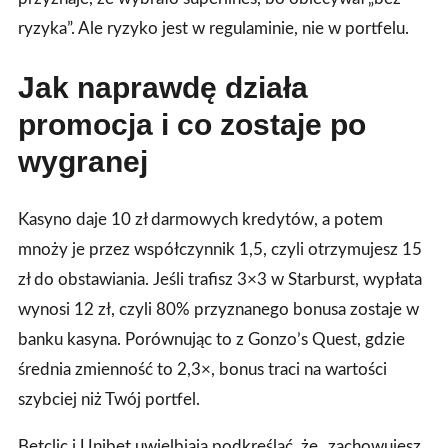
ryzyka”. Ale ryzyko jest w regulaminie, nie w portfelu.
Jak naprawdę działa
promocja i co zostaje po
wygranej
Kasyno daje 10 zł darmowych kredytów, a potem
mnoży je przez współczynnik 1,5, czyli otrzymujesz 15
zł do obstawiania. Jeśli trafisz 3×3 w Starburst, wypłata
wynosi 12 zł, czyli 80% przyznanego bonusa zostaje w
banku kasyna. Porównując to z Gonzo’s Quest, gdzie
średnia zmienność to 2,3×, bonus traci na wartości
szybciej niż Twój portfel.
Betclic i Unibet uwielbiają podkreślać, że „zachowujesz