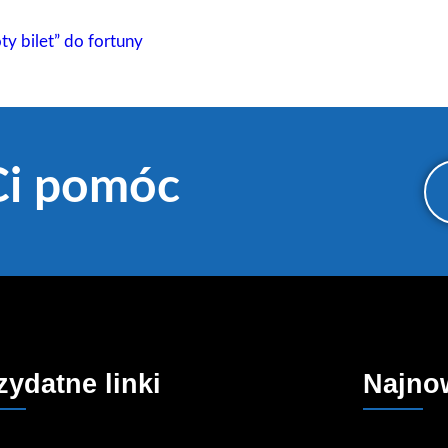
ty bilet” do fortuny
Ci pomóc
zydatne linki
Najno