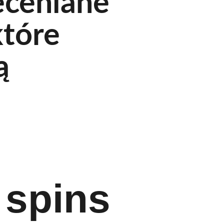
eceniane
które
ą
 spins