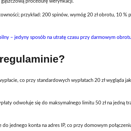
ą gąszczową procedurę weryfikacji.
wności; przykład: 200 spinów, wymóg 20 zł obrotu, 10 % pr
bilny – jedyny sposób na utratę czasu przy darmowym obrot
 regulaminie?
wypłacie, co przy standardowych wypłatach 20 zł wygląda jak
ty odwołuje się do maksymalnego limitu 50 zł na jedną trans
ie do jednego konta na adres IP, co przy domowym połączen