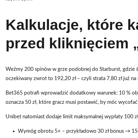
Kalkulacje, które 
przed kliknięciem 
Weźmy 200 spinów w grze podobnej do Starburst, gdzie śre
oczekiwany zwrot to 192,20 zł – czyli strata 7,80 zł już na 
Bet365 potrafi wprowadzić dodatkowy warunek: 10 % obrotu
oznacza 50 zł, które gracz musi postawić, by móc wycofać 
Unibet natomiast dodaje limit maksymalnej wypłaty 100 zł,
Wymóg obrotu 5× – przykładowo 30 zł bonus → 150