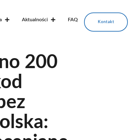
a
Aktualności
FAQ
Kontakt
ino 200
kod
bez
olska: