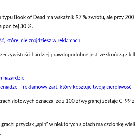
ie typu Book of Dead ma wskaźnik 97 % zwrotu, ale przy 20
a poniżej 30 %.
, której nie znajdziesz w reklamach
 rzeczywistości bardziej prawdopodobne jest, że skończą z k
m hazardzie
eniądze – reklamowy żart, który kosztuje twoją cierpliwość
ach slotowych oznacza, że z 100 zł wygranej zostaje Ci 99 zł
 grach: przycisk „spin” w niektórych slotach ma czcionkę wie
.