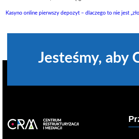
Kasyno online pierwszy depozyt – dlaczego to nie jest „zło
Jesteśmy, aby 
Pr