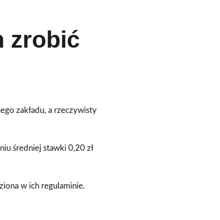
n zrobić
ego zakładu, a rzeczywisty
u średniej stawki 0,20 zł
ziona w ich regulaminie.