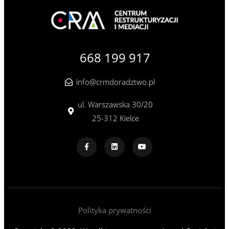
668 199 917
info@crmdoradztwo.pl
ul. Warszawska 30/20
25-312 Kielce
Polityka prywatności