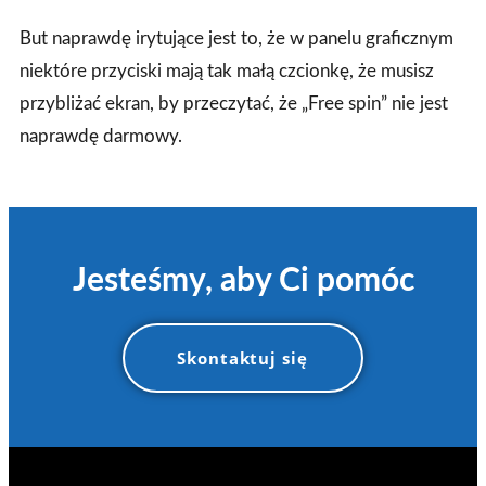
But naprawdę irytujące jest to, że w panelu graficznym
niektóre przyciski mają tak małą czcionkę, że musisz
przybliżać ekran, by przeczytać, że „Free spin” nie jest
naprawdę darmowy.
Jesteśmy, aby Ci pomóc
Skontaktuj się