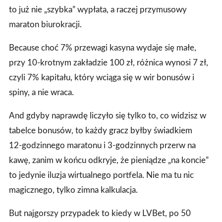
to już nie „szybka” wypłata, a raczej przymusowy
maraton biurokracji.
Because choć 7% przewagi kasyna wydaje się małe,
przy 10‑krotnym zakładzie 100 zł, różnica wynosi 7 zł,
czyli 7% kapitału, który wciąga się w wir bonusów i
spiny, a nie wraca.
And gdyby naprawdę liczyło się tylko to, co widzisz w
tabelce bonusów, to każdy gracz byłby świadkiem
12‑godzinnego maratonu i 3‑godzinnych przerw na
kawę, zanim w końcu odkryje, że pieniądze „na koncie”
to jedynie iluzja wirtualnego portfela. Nie ma tu nic
magicznego, tylko zimna kalkulacja.
But najgorszy przypadek to kiedy w LVBet, po 50