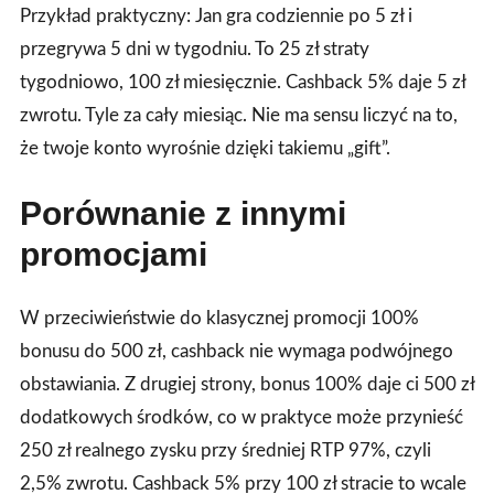
Przykład praktyczny: Jan gra codziennie po 5 zł i
przegrywa 5 dni w tygodniu. To 25 zł straty
tygodniowo, 100 zł miesięcznie. Cashback 5% daje 5 zł
zwrotu. Tyle za cały miesiąc. Nie ma sensu liczyć na to,
że twoje konto wyrośnie dzięki takiemu „gift”.
Porównanie z innymi
promocjami
W przeciwieństwie do klasycznej promocji 100%
bonusu do 500 zł, cashback nie wymaga podwójnego
obstawiania. Z drugiej strony, bonus 100% daje ci 500 zł
dodatkowych środków, co w praktyce może przynieść
250 zł realnego zysku przy średniej RTP 97%, czyli
2,5% zwrotu. Cashback 5% przy 100 zł stracie to wcale