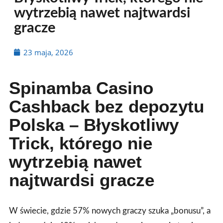
wytrzebią nawet najtwardsi
gracze
23 maja, 2026
Spinamba Casino
Cashback bez depozytu
Polska – Błyskotliwy
Trick, którego nie
wytrzebią nawet
najtwardsi gracze
W świecie, gdzie 57% nowych graczy szuka „bonusu”, a