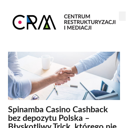
Spinamba Casino Cashback
bez depozytu Polska –
Błyskotliwy Trick, którego nie