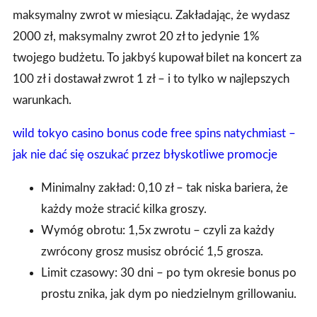
maksymalny zwrot w miesiącu. Zakładając, że wydasz
2000 zł, maksymalny zwrot 20 zł to jedynie 1%
twojego budżetu. To jakbyś kupował bilet na koncert za
100 zł i dostawał zwrot 1 zł – i to tylko w najlepszych
warunkach.
wild tokyo casino bonus code free spins natychmiast –
jak nie dać się oszukać przez błyskotliwe promocje
Minimalny zakład: 0,10 zł – tak niska bariera, że
każdy może stracić kilka groszy.
Wymóg obrotu: 1,5x zwrotu – czyli za każdy
zwrócony grosz musisz obrócić 1,5 grosza.
Limit czasowy: 30 dni – po tym okresie bonus po
prostu znika, jak dym po niedzielnym grillowaniu.