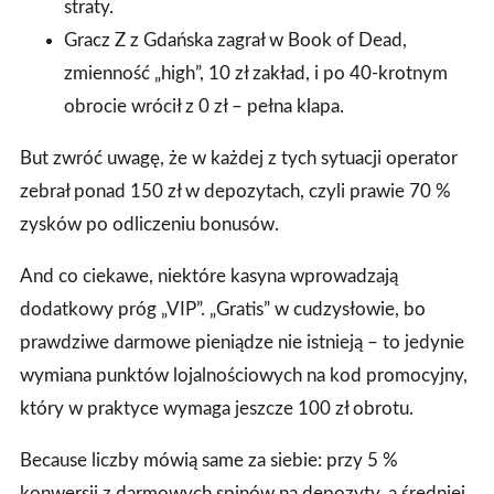
straty.
Gracz Z z Gdańska zagrał w Book of Dead,
zmienność „high”, 10 zł zakład, i po 40‑krotnym
obrocie wrócił z 0 zł – pełna klapa.
But zwróć uwagę, że w każdej z tych sytuacji operator
zebrał ponad 150 zł w depozytach, czyli prawie 70 %
zysków po odliczeniu bonusów.
And co ciekawe, niektóre kasyna wprowadzają
dodatkowy próg „VIP”. „Gratis” w cudzysłowie, bo
prawdziwe darmowe pieniądze nie istnieją – to jedynie
wymiana punktów lojalnościowych na kod promocyjny,
który w praktyce wymaga jeszcze 100 zł obrotu.
Because liczby mówią same za siebie: przy 5 %
konwersji z darmowych spinów na depozyty, a średniej