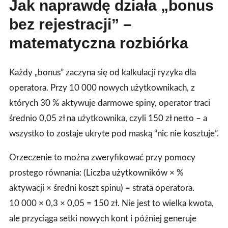
Jak naprawdę działa „bonus
bez rejestracji” –
matematyczna rozbiórka
Każdy „bonus” zaczyna się od kalkulacji ryzyka dla
operatora. Przy 10 000 nowych użytkownikach, z
których 30 % aktywuje darmowe spiny, operator traci
średnio 0,05 zł na użytkownika, czyli 150 zł netto – a
wszystko to zostaje ukryte pod maską “nic nie kosztuje”.
Orzeczenie to można zweryfikować przy pomocy
prostego równania: (Liczba użytkowników × %
aktywacji × średni koszt spinu) = strata operatora.
10 000 × 0,3 × 0,05 = 150 zł. Nie jest to wielka kwota,
ale przyciąga setki nowych kont i później generuje