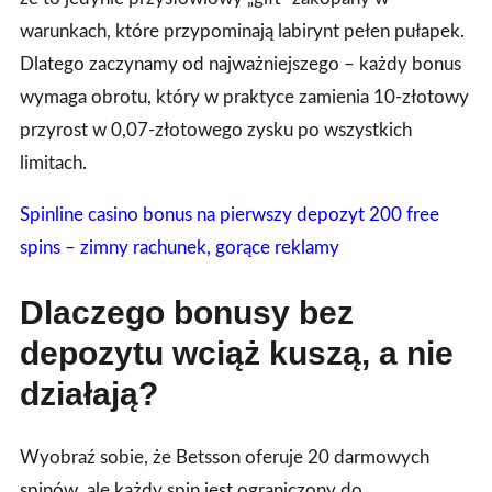
warunkach, które przypominają labirynt pełen pułapek.
Dlatego zaczynamy od najważniejszego – każdy bonus
wymaga obrotu, który w praktyce zamienia 10‑złotowy
przyrost w 0,07‑złotowego zysku po wszystkich
limitach.
Spinline casino bonus na pierwszy depozyt 200 free
spins – zimny rachunek, gorące reklamy
Dlaczego bonusy bez
depozytu wciąż kuszą, a nie
działają?
Wyobraź sobie, że Betsson oferuje 20 darmowych
spinów, ale każdy spin jest ograniczony do