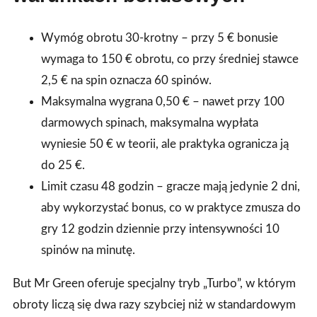
Wymóg obrotu 30‑krotny – przy 5 € bonusie
wymaga to 150 € obrotu, co przy średniej stawce
2,5 € na spin oznacza 60 spinów.
Maksymalna wygrana 0,50 € – nawet przy 100
darmowych spinach, maksymalna wypłata
wyniesie 50 € w teorii, ale praktyka ogranicza ją
do 25 €.
Limit czasu 48 godzin – gracze mają jedynie 2 dni,
aby wykorzystać bonus, co w praktyce zmusza do
gry 12 godzin dziennie przy intensywności 10
spinów na minutę.
But Mr Green oferuje specjalny tryb „Turbo”, w którym
obroty liczą się dwa razy szybciej niż w standardowym