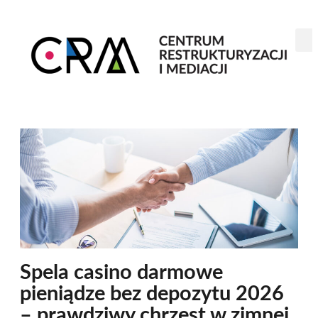
Spela casino darmowe
pieniądze bez depozytu 2026
– prawdziwy chrzest w zimnej