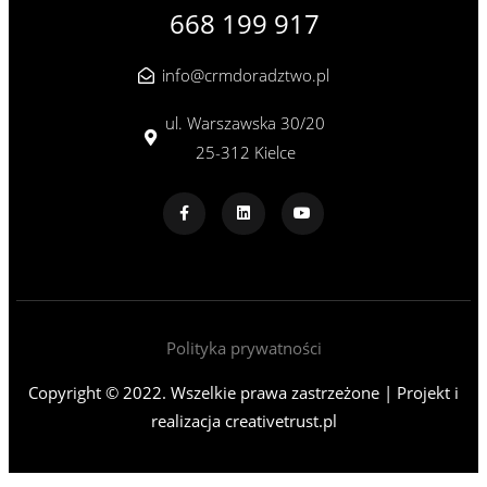
668 199 917
info@crmdoradztwo.pl
ul. Warszawska 30/20
25-312 Kielce
Polityka prywatności
Copyright © 2022. Wszelkie prawa zastrzeżone | Projekt i
realizacja
creativetrust.pl