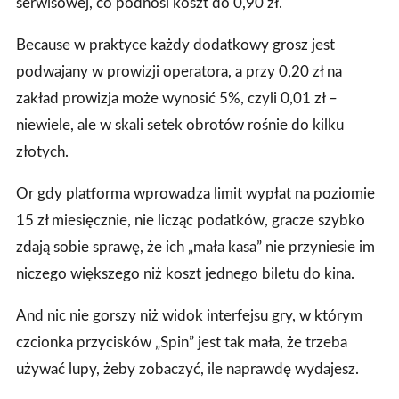
serwisowej, co podnosi koszt do 0,90 zł.
Because w praktyce każdy dodatkowy grosz jest
podwajany w prowizji operatora, a przy 0,20 zł na
zakład prowizja może wynosić 5%, czyli 0,01 zł –
niewiele, ale w skali setek obrotów rośnie do kilku
złotych.
Or gdy platforma wprowadza limit wypłat na poziomie
15 zł miesięcznie, nie licząc podatków, gracze szybko
zdają sobie sprawę, że ich „mała kasa” nie przyniesie im
niczego większego niż koszt jednego biletu do kina.
And nic nie gorszy niż widok interfejsu gry, w którym
czcionka przycisków „Spin” jest tak mała, że trzeba
używać lupy, żeby zobaczyć, ile naprawdę wydajesz.