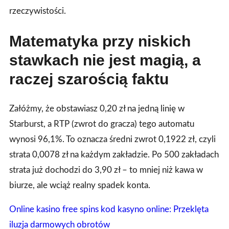
rzeczywistości.
Matematyka przy niskich
stawkach nie jest magią, a
raczej szarością faktu
Załóżmy, że obstawiasz 0,20 zł na jedną linię w
Starburst, a RTP (zwrot do gracza) tego automatu
wynosi 96,1%. To oznacza średni zwrot 0,1922 zł, czyli
strata 0,0078 zł na każdym zakładzie. Po 500 zakładach
strata już dochodzi do 3,90 zł – to mniej niż kawa w
biurze, ale wciąż realny spadek konta.
Online kasino free spins kod kasyno online: Przeklęta
iluzja darmowych obrotów