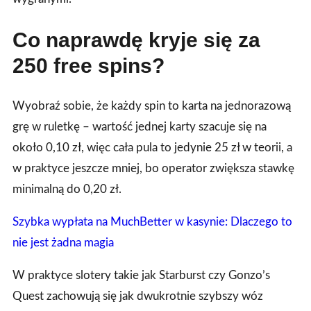
Co naprawdę kryje się za
250 free spins?
Wyobraź sobie, że każdy spin to karta na jednorazową
grę w ruletkę – wartość jednej karty szacuje się na
około 0,10 zł, więc cała pula to jedynie 25 zł w teorii, a
w praktyce jeszcze mniej, bo operator zwiększa stawkę
minimalną do 0,20 zł.
Szybka wypłata na MuchBetter w kasynie: Dlaczego to
nie jest żadna magia
W praktyce slotery takie jak Starburst czy Gonzo’s
Quest zachowują się jak dwukrotnie szybszy wóz