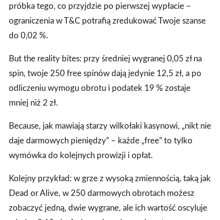
próbka tego, co przyjdzie po pierwszej wypłacie –
ograniczenia w T&C potrafią zredukować Twoje szanse
do 0,02 %.
But the reality bites: przy średniej wygranej 0,05 zł na
spin, twoje 250 free spinów dają jedynie 12,5 zł, a po
odliczeniu wymogu obrotu i podatek 19 % zostaje
mniej niż 2 zł.
Because, jak mawiają starzy wilkołaki kasynowi, „nikt nie
daje darmowych pieniędzy” – każde „free” to tylko
wymówka do kolejnych prowizji i opłat.
Kolejny przykład: w grze z wysoką zmiennością, taką jak
Dead or Alive, w 250 darmowych obrotach możesz
zobaczyć jedną, dwie wygrane, ale ich wartość oscyluje