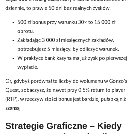
dziennie, to prawie 50 dni bez realnych zysków.
500 zł bonus przy warunku 30× to 15 000 zł
obrotu.
Zakładając 3 000 zł miesięcznych zakładów,
potrzebujesz 5 miesięcy, by odliczyć warunek.
W praktyce bank kasyna ma już zysk po pierwszej
wypłacie.
Or, gdybyś porównał te liczby do wolumenu w Gonzo’s
Quest, zobaczysz, że nawet przy 0,5% return to player
(RTP), w rzeczywistości bonus jest bardziej pułapką niż
szansą.
Strategie Graficzne – Kiedy