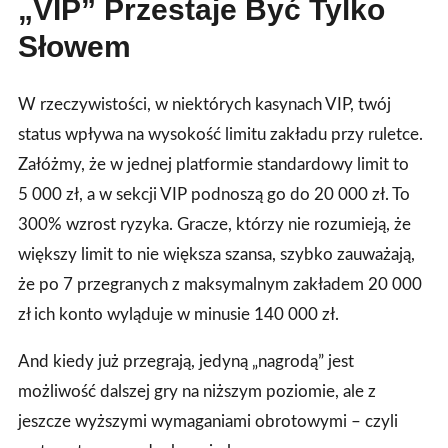
„VIP” Przestaje Być Tylko
Słowem
W rzeczywistości, w niektórych kasynach VIP, twój
status wpływa na wysokość limitu zakładu przy ruletce.
Załóżmy, że w jednej platformie standardowy limit to
5 000 zł, a w sekcji VIP podnoszą go do 20 000 zł. To
300% wzrost ryzyka. Gracze, którzy nie rozumieją, że
większy limit to nie większa szansa, szybko zauważają,
że po 7 przegranych z maksymalnym zakładem 20 000
zł ich konto wyląduje w minusie 140 000 zł.
And kiedy już przegrają, jedyną „nagrodą” jest
możliwość dalszej gry na niższym poziomie, ale z
jeszcze wyższymi wymaganiami obrotowymi – czyli