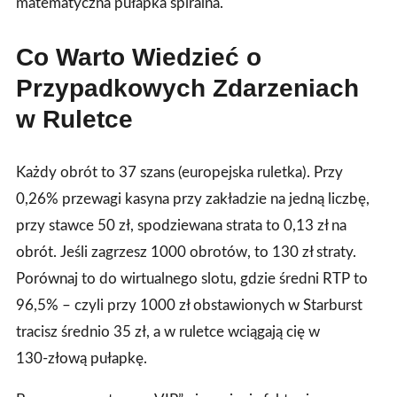
matematyczna pułapka spiralna.
Co Warto Wiedzieć o
Przypadkowych Zdarzeniach
w Ruletce
Każdy obrót to 37 szans (europejska ruletka). Przy
0,26% przewagi kasyna przy zakładzie na jedną liczbę,
przy stawce 50 zł, spodziewana strata to 0,13 zł na
obrót. Jeśli zagrzesz 1000 obrotów, to 130 zł straty.
Porównaj to do wirtualnego slotu, gdzie średni RTP to
96,5% – czyli przy 1000 zł obstawionych w Starburst
tracisz średnio 35 zł, a w ruletce wciągają cię w
130‑złową pułapkę.