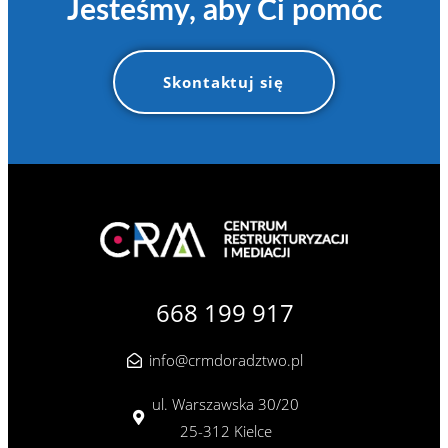
Jesteśmy, aby Ci pomóc
Skontaktuj się
668 199 917
info@crmdoradztwo.pl
ul. Warszawska 30/20
25-312 Kielce