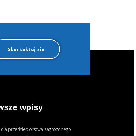
Skontaktuj się
wsze wpisy
 dla przedsiębiorstwa zagrożonego