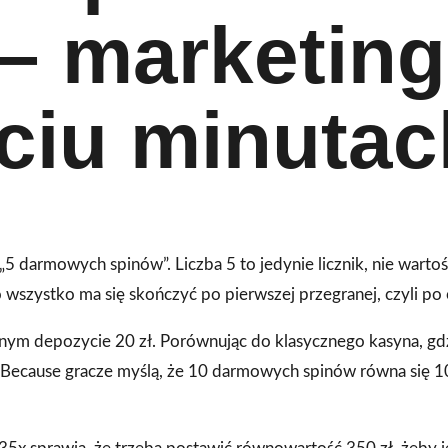
ę – marketin
ęciu minuta
 darmowych spinów”. Liczba 5 to jedynie licznik, nie wartoś
szystko ma się skończyć po pierwszej przegranej, czyli po 
ym depozycie 20 zł. Porównując do klasycznego kasyna, gdzi
. Because gracze myślą, że 10 darmowych spinów równa się 1