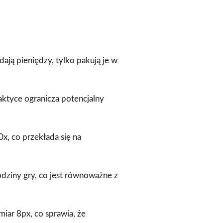
ają pieniędzy, tylko pakują je w
aktyce ogranicza potencjalny
x, co przekłada się na
odziny gry, co jest równoważne z
iar 8px, co sprawia, że