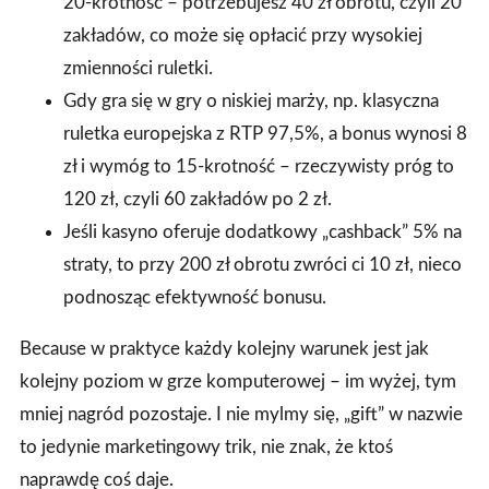
20‑krotność – potrzebujesz 40 zł obrotu, czyli 20
zakładów, co może się opłacić przy wysokiej
zmienności ruletki.
Gdy gra się w gry o niskiej marży, np. klasyczna
ruletka europejska z RTP 97,5%, a bonus wynosi 8
zł i wymóg to 15‑krotność – rzeczywisty próg to
120 zł, czyli 60 zakładów po 2 zł.
Jeśli kasyno oferuje dodatkowy „cashback” 5% na
straty, to przy 200 zł obrotu zwróci ci 10 zł, nieco
podnosząc efektywność bonusu.
Because w praktyce każdy kolejny warunek jest jak
kolejny poziom w grze komputerowej – im wyżej, tym
mniej nagród pozostaje. I nie mylmy się, „gift” w nazwie
to jedynie marketingowy trik, nie znak, że ktoś
naprawdę coś daje.