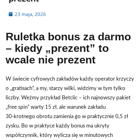
23 maja, 2026
Ruletka bonus za darmo
– kiedy „prezent” to
wcale nie prezent
W świecie cyfrowych zakładów każdy operator krzyczy
o „gratisach”, a my, starzy wilki, widzimy w tym tylko
liczby. Weźmy przykład Betclic – ich najnowszy pakiet
„free spin” warty 15 zł, ale warunek zakładu
30‑krotnego obrotu zamienia go w praktycznie 0,5 zł
zysku. Bo w praktyce każdy bonus ma ukryty
współczynnik, który wylicza się w minutowych