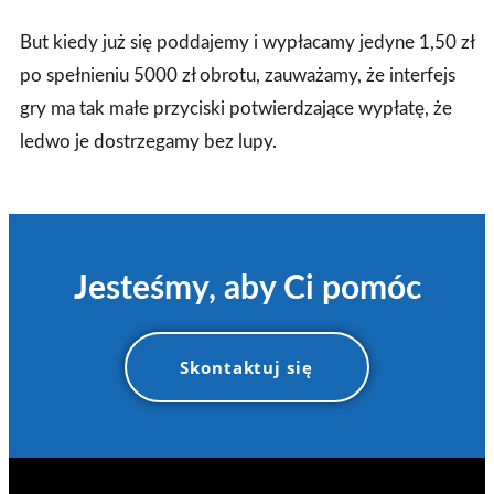
But kiedy już się poddajemy i wypłacamy jedyne 1,50 zł
po spełnieniu 5000 zł obrotu, zauważamy, że interfejs
gry ma tak małe przyciski potwierdzające wypłatę, że
ledwo je dostrzegamy bez lupy.
Jesteśmy, aby Ci pomóc
Skontaktuj się