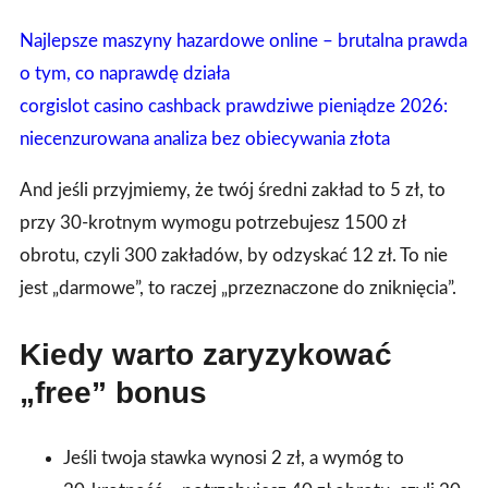
Najlepsze maszyny hazardowe online – brutalna prawda
o tym, co naprawdę działa
corgislot casino cashback prawdziwe pieniądze 2026:
niecenzurowana analiza bez obiecywania złota
And jeśli przyjmiemy, że twój średni zakład to 5 zł, to
przy 30‑krotnym wymogu potrzebujesz 1500 zł
obrotu, czyli 300 zakładów, by odzyskać 12 zł. To nie
jest „darmowe”, to raczej „przeznaczone do zniknięcia”.
Kiedy warto zaryzykować
„free” bonus
Jeśli twoja stawka wynosi 2 zł, a wymóg to