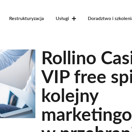
Restrukturyzacja
Usługi
Doradztwo i szkoleni
Rollino Cas
VIP free sp
kolejny
marketingo