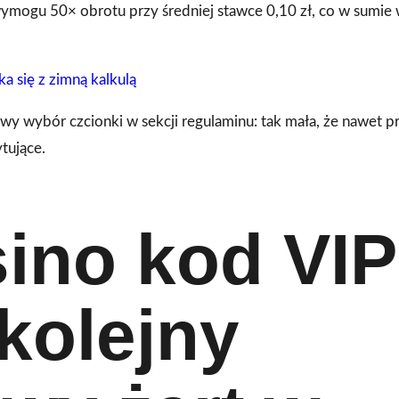
ogu 50× obrotu przy średniej stawce 0,10 zł, co w sumie wyni
a się z zimną kalkulą
rowy wybór czcionki w sekcji regulaminu: tak mała, że nawet
tujące.
ino kod VIP
kolejny