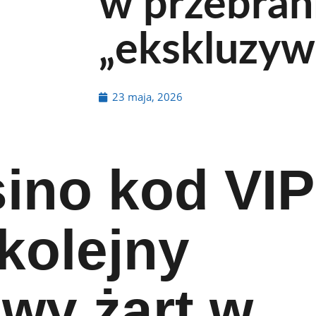
w przebran
„ekskluzyw
23 maja, 2026
ino kod VIP
kolejny
wy żart w