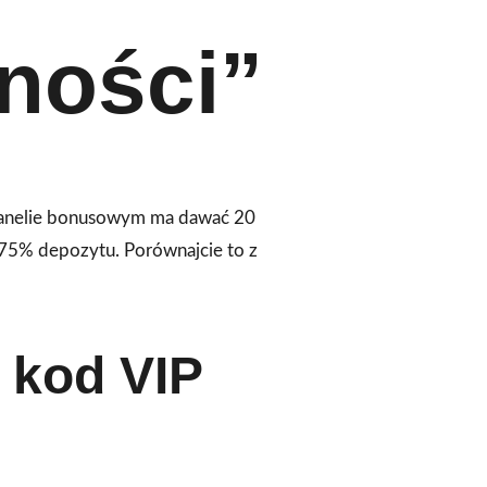
ności”
w panelie bonusowym ma dawać 20
z 75% depozytu. Porównajcie to z
 kod VIP