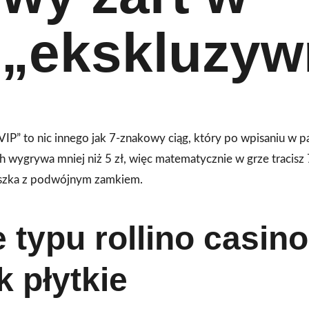
 „ekskluzyw
d VIP” to nic innego jak 7‑znakowy ciąg, który po wpisaniu 
h wygrywa mniej niż 5 zł, więc matematycznie w grze tracis
uszka z podwójnym zamkiem.
typu rollino casino
k płytkie