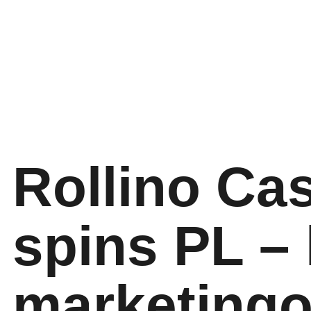
Rollino Cas
spins PL – 
marketingo