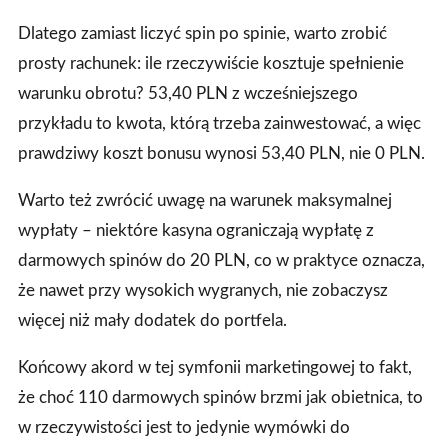
Dlatego zamiast liczyć spin po spinie, warto zrobić
prosty rachunek: ile rzeczywiście kosztuje spełnienie
warunku obrotu? 53,40 PLN z wcześniejszego
przykładu to kwota, którą trzeba zainwestować, a więc
prawdziwy koszt bonusu wynosi 53,40 PLN, nie 0 PLN.
Warto też zwrócić uwagę na warunek maksymalnej
wypłaty – niektóre kasyna ograniczają wypłatę z
darmowych spinów do 20 PLN, co w praktyce oznacza,
że nawet przy wysokich wygranych, nie zobaczysz
więcej niż mały dodatek do portfela.
Końcowy akord w tej symfonii marketingowej to fakt,
że choć 110 darmowych spinów brzmi jak obietnica, to
w rzeczywistości jest to jedynie wymówki do