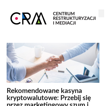
Rekomendowane kasyna
kryptowalutowe: Przebij się
przez marketingowy szum i