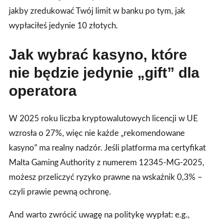
jakby zredukować Twój limit w banku po tym, jak
wypłaciłeś jedynie 10 złotych.
Jak wybrać kasyno, które
nie będzie jedynie „gift” dla
operatora
W 2025 roku liczba kryptowalutowych licencji w UE
wzrosła o 27%, więc nie każde „rekomendowane
kasyno” ma realny nadzór. Jeśli platforma ma certyfikat
Malta Gaming Authority z numerem 12345‑MG‑2025,
możesz przeliczyć ryzyko prawne na wskaźnik 0,3% –
czyli prawie pewną ochronę.
And warto zwrócić uwagę na politykę wypłat: e.g.,