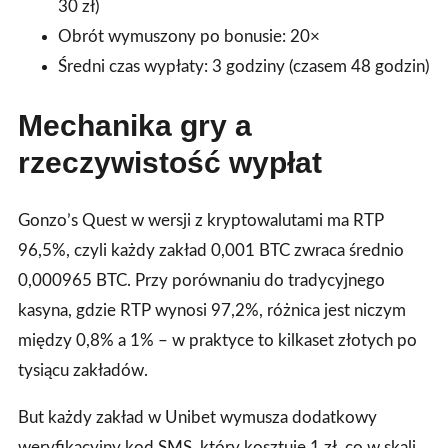
30 zł)
Obrót wymuszony po bonusie: 20×
Średni czas wypłaty: 3 godziny (czasem 48 godzin)
Mechanika gry a
rzeczywistość wypłat
Gonzo’s Quest w wersji z kryptowalutami ma RTP
96,5%, czyli każdy zakład 0,001 BTC zwraca średnio
0,000965 BTC. Przy porównaniu do tradycyjnego
kasyna, gdzie RTP wynosi 97,2%, różnica jest niczym
między 0,8% a 1% – w praktyce to kilkaset złotych po
tysiącu zakładów.
But każdy zakład w Unibet wymusza dodatkowy
weryfikacyjny kod SMS, który kosztuje 1 zł, co w skali