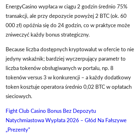
EnergyCasino wypłaca w ciągu 2 godzin średnio 75%
transakcji, ale przy depozycie powyżej 2 BTC (ok. 60
000 zł) opóźnia się do 24 godzin, co w praktyce może
zniweczyć każdy bonus strategiczny.
Because liczba dostępnych kryptowalut w ofercie to nie
jedyny wskaźnik; bardziej wyczerpujący parametr to
liczba tokenów obsługiwanych w portalu, np. 8
tokenów versus 3 w konkurencji – a każdy dodatkowy
token kosztuje operatora średnio 0,02 BTC w opłatach
sieciowych.
Fight Club Casino Bonus Bez Depozytu
Natychmiastowa Wypłata 2026 – Głód Na Fałszywe
„Prezenty”