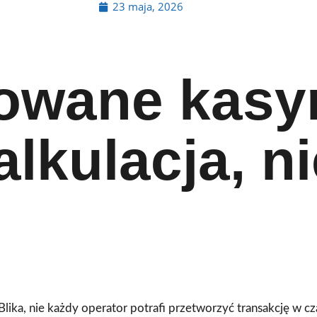
23 maja, 2026
wane kasyn
lkulacja, ni
Blika, nie każdy operator potrafi przetworzyć transakcję w cz