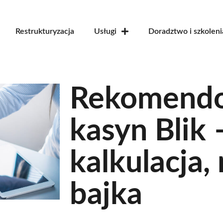
Restrukturyzacja
Usługi
Doradztwo i szkoleni
Rekomend
kasyn Blik
kalkulacja, 
bajka