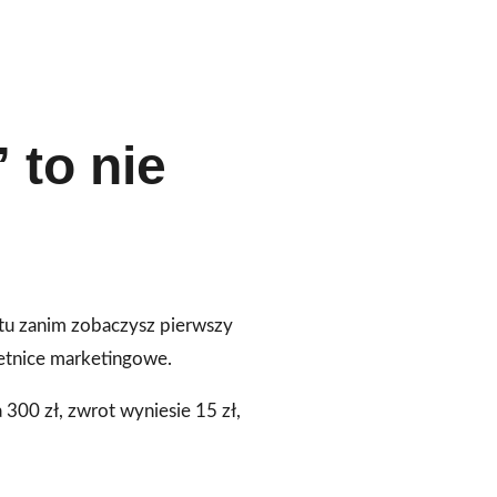
 to nie
tu zanim zobaczysz pierwszy
ietnice marketingowe.
300 zł, zwrot wyniesie 15 zł,