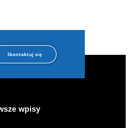
Skontaktuj się
wsze wpisy