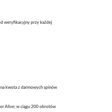
od weryfikacyjny przy każdej
malna kwota z darmowych spinów
 or Alive; w ciągu 200 obrotów