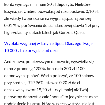
konta wymaga minimum 20 zł depozytu. Niektóre
kasyna, jak Unibet, pozwalają od razu postawić 0,10 zł,
ale wtedy twoje szanse na wygraną spadną poniżej
0,01 % w porównaniu do standardowej stawki 1 zł przy
high‑volatility slotach takich jak Gonzo’s Quest.
Wypłata wygranej w kasynie tipos: Dlaczego Twoje
10 000 zł nie przyjdzie od razu
And znowu, po pierwszym depozycie, wyświetla się
okno z promocją “200% bonus do 300 zł i 100
darmowych spinów”. Warto policzyć, że 100 spinów
przy średniej RTP 96% i stawce 0,20 zł da ci
oczekiwany zwrot 19,20 zł – czyli mniej niż Twój
pierwotny depozyt, a całe “bonus” to jedynie sztuczne
podniesienie balansu, które w rzeczywistości nie jest