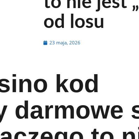
to nie jest 
od losu
23 maja, 2026
sino kod
y darmowe 
aczego to ni