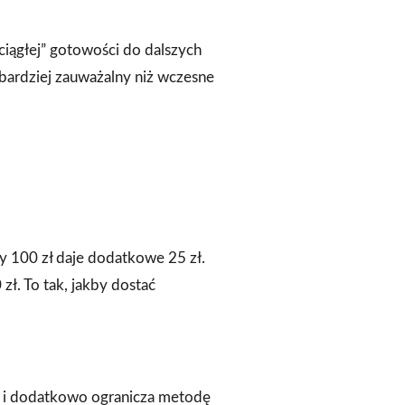
ciągłej” gotowości do dalszych
t bardziej zauważalny niż wczesne
100 zł daje dodatkowe 25 zł.
. To tak, jakby dostać
ł i dodatkowo ogranicza metodę