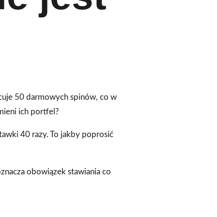
ecuje 50 darmowych spinów, co w
eni ich portfel?
awki 40 razy. To jakby poprosić
oznacza obowiązek stawiania co