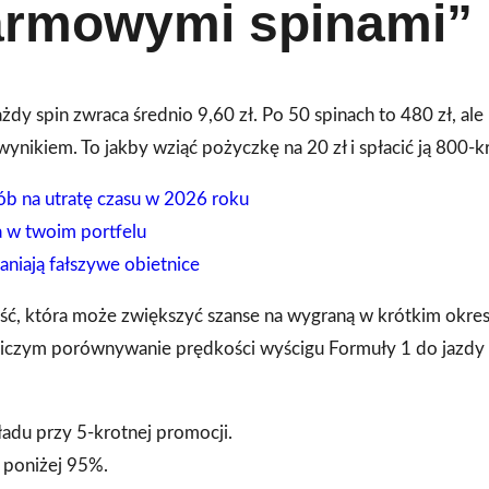
armowymi spinami”
żdy spin zwraca średnio 9,60 zł. Po 50 spinach to 480 zł, al
ynikiem. To jakby wziąć pożyczkę na 20 zł i spłacić ją 800‑kr
ób na utratę czasu w 2026 roku
a w twoim portfelu
aniają fałszywe obietnice
ść, która może zwiększyć szanse na wygraną w krótkim okresi
niczym porównywanie prędkości wyścigu Formuły 1 do jazdy 
adu przy 5‑krotnej promocji.
 poniżej 95%.