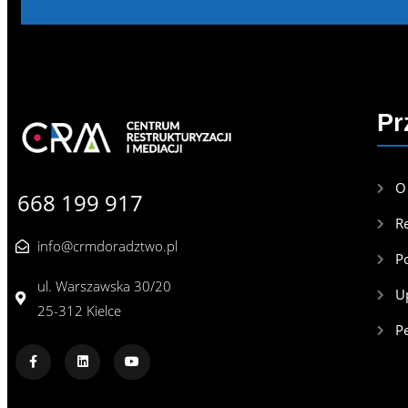
Pr
O
668 199 917
R
info@crmdoradztwo.pl
P
ul. Warszawska 30/20
U
25-312 Kielce
P