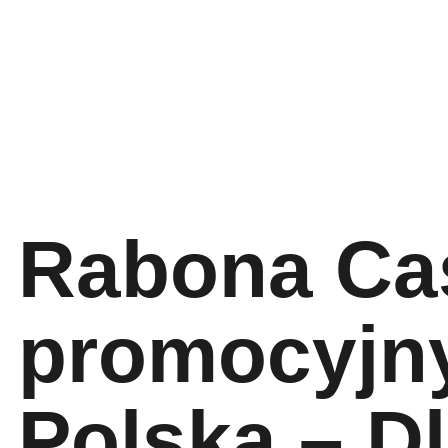
Rabona Ca
promocyjn
Polska – Dl