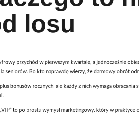
od losu
yfrowy przychód w pierwszym kwartale, a jednocześnie obi
 seniorów. Bo kto naprawdę wierzy, że darmowy obrót odmi
plus bonusów rocznych, ale każdy z nich wymaga obracania st
i.
 „VIP” to po prostu wymysł marketingowy, który w praktyce 