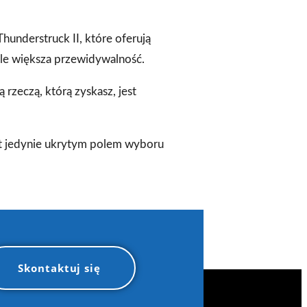
hunderstruck II, które oferują
ale większa przewidywalność.
 rzeczą, którą zyskasz, jest
est jedynie ukrytym polem wyboru
Skontaktuj się