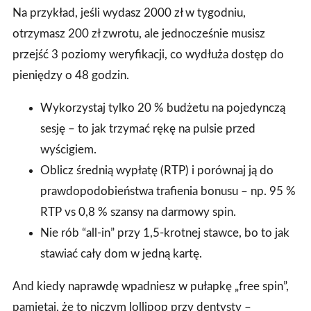
Na przykład, jeśli wydasz 2000 zł w tygodniu,
otrzymasz 200 zł zwrotu, ale jednocześnie musisz
przejść 3 poziomy weryfikacji, co wydłuża dostęp do
pieniędzy o 48 godzin.
Wykorzystaj tylko 20 % budżetu na pojedynczą
sesję – to jak trzymać rękę na pulsie przed
wyścigiem.
Oblicz średnią wypłatę (RTP) i porównaj ją do
prawdopodobieństwa trafienia bonusu – np. 95 %
RTP vs 0,8 % szansy na darmowy spin.
Nie rób “all‑in” przy 1,5‑krotnej stawce, bo to jak
stawiać cały dom w jedną kartę.
And kiedy naprawdę wpadniesz w pułapkę „free spin”,
pamiętaj, że to niczym lollipop przy dentysty –