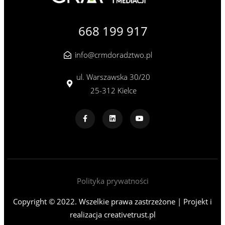
668 199 917
info@crmdoradztwo.pl
ul. Warszawska 30/20
25-312 Kielce
Polityka prywatności
Copyright © 2022. Wszelkie prawa zastrzeżone | Projekt i
realizacja
creativetrust.pl