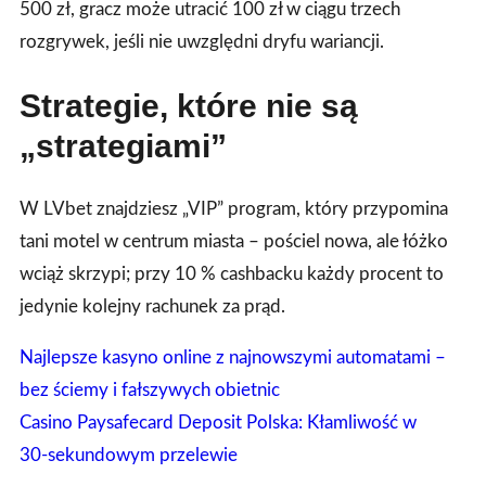
500 zł, gracz może utracić 100 zł w ciągu trzech
rozgrywek, jeśli nie uwzględni dryfu wariancji.
Strategie, które nie są
„strategiami”
W LVbet znajdziesz „VIP” program, który przypomina
tani motel w centrum miasta – pościel nowa, ale łóżko
wciąż skrzypi; przy 10 % cashbacku każdy procent to
jedynie kolejny rachunek za prąd.
Najlepsze kasyno online z najnowszymi automatami –
bez ściemy i fałszywych obietnic
Casino Paysafecard Deposit Polska: Kłamliwość w
30‑sekundowym przelewie