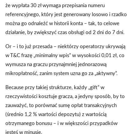
że wypłata 30 zł wymaga przepisania numeru
referencyjnego, który jest generowany losowo i rzadko
można go odnaleźć w historii konta – tak, to celowe
działanie, by zwiększyć czas obsługi od 2 dni do 7 dni.
Or – i to już przesada – niektórzy operatorzy ukrywają
w T&C frazę „minimalny wpis” w wysokości 0,01 zł, co
wymusza na graczu przynajmniej jednorazową
mikropłatność, zanim system uzna go za „aktywny”.
Because przy takiej strukturze, każdy „gift” w
rzeczywistości kosztuje gracza, a jedyny sposób, by to
zauważyć, to porównać sumę opłat transakcyjnych
(średnio 1,2 % wartości depozytu) z wartością
otrzymanego bonusu – i w większości przypadków
jesteś w minusie.