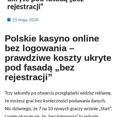
rejestracji”
23 maja, 2026
Polskie kasyno online
bez logowania –
prawdziwe koszty ukryte
pod fasadą „bez
rejestracji”
Trzy sekundy po otwarciu przeglądarki widzisz reklamę,
że możesz grać bez konieczności podawania danych.
Nic dziwnego, że 7 na 10 nowych graczy wcisnie „Start”.
I nagle okazuje się, że „bez logowania” to jedynie