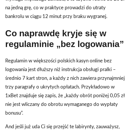
na jedną grę, co w praktyce prowadzi do utraty
bankrolu w ciągu 12 minut przy braku wygranej.
Co naprawdę kryje się w
regulaminie „bez logowania”
Regulamin w większości polskich kasyn online bez
logowania jest dłuższy niż instrukcja obsługi pralki –
średnio 7 kart stron, a każdy z nich zawiera przynajmniej
trzy paragrafy o ukrytych opłatach. Przykładowo w
1xBet znajduje się zapis, że „każdy obrót poniżej 0,05 zł
nie jest wliczany do obrotu wymaganego do wypłaty
bonusu”.
And jeśli już uda Ci się przejść te labirynty, zauważysz,