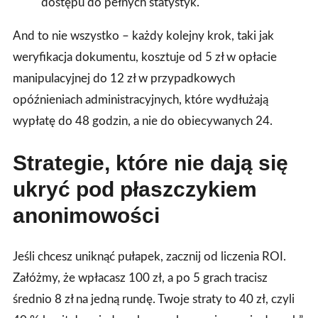
dostępu do pełnych statystyk.
And to nie wszystko – każdy kolejny krok, taki jak
weryfikacja dokumentu, kosztuje od 5 zł w opłacie
manipulacyjnej do 12 zł w przypadkowych
opóźnieniach administracyjnych, które wydłużają
wypłatę do 48 godzin, a nie do obiecywanych 24.
Strategie, które nie dają się
ukryć pod płaszczykiem
anonimowości
Jeśli chcesz uniknąć pułapek, zacznij od liczenia ROI.
Załóżmy, że wpłacasz 100 zł, a po 5 grach tracisz
średnio 8 zł na jedną rundę. Twoje straty to 40 zł, czyli