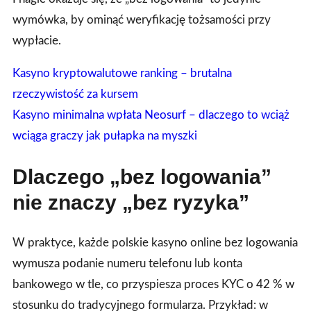
wymówka, by ominąć weryfikację tożsamości przy
wypłacie.
Kasyno kryptowalutowe ranking – brutalna
rzeczywistość za kursem
Kasyno minimalna wpłata Neosurf – dlaczego to wciąż
wciąga graczy jak pułapka na myszki
Dlaczego „bez logowania”
nie znaczy „bez ryzyka”
W praktyce, każde polskie kasyno online bez logowania
wymusza podanie numeru telefonu lub konta
bankowego w tle, co przyspiesza proces KYC o 42 % w
stosunku do tradycyjnego formularza. Przykład: w