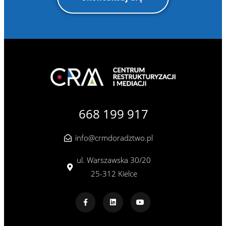
668 199 917
info@crmdoradztwo.pl
ul. Warszawska 30/20
25-312 Kielce