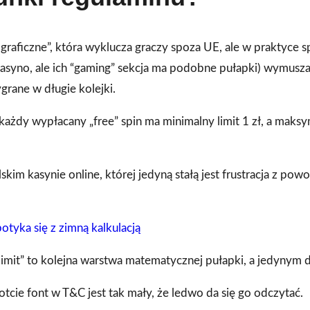
graficzne”, która wyklucza graczy spoza UE, ale w praktyce 
to kasyno, ale ich “gaming” sekcja ma podobne pułapki) wymusza
grane w długie kolejki.
każdy wypłacany „free” spin ma minimalny limit 1 zł, a maksy
skim kasynie online, której jedyną stałą jest frustracja z po
otyka się z zimną kalkulacją
„limit” to kolejna warstwa matematycznej pułapki, a jedynym d
lotcie font w T&C jest tak mały, że ledwo da się go odczytać.