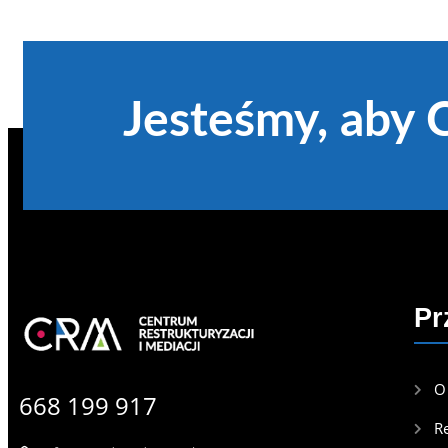
Jesteśmy, aby 
Pr
O
668 199 917
R