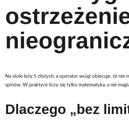
ostrzeżenie
nieograni
Na stole leży 5 złotych, a operator wciąż obiecuje, że ni
spinów. W praktyce liczy się tylko matematyka, a nie magi
Dlaczego „bez limi