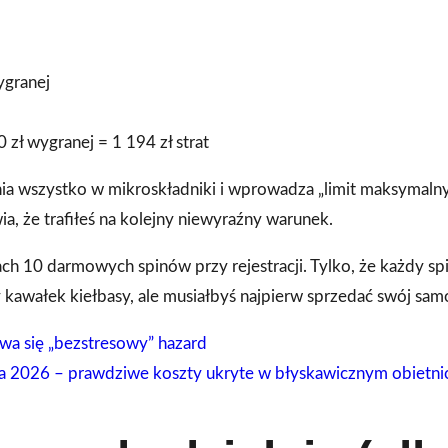
ygranej
 zł wygranej = 1 194 zł strat
nia wszystko w mikroskładniki i wprowadza „limit maksymaln
, że trafiłeś na kolejny niewyraźny warunek.
h 10 darmowych spinów przy rejestracji. Tylko, że każdy sp
awałek kiełbasy, ale musiałbyś najpierw sprzedać swój samo
wa się „bezstresowy” hazard
a 2026 – prawdziwe koszty ukryte w błyskawicznym obietni