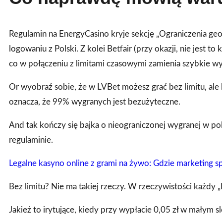
Regulamin na EnergyCasino kryje sekcję „Ograniczenia geo
logowaniu z Polski. Z kolei Betfair (przy okazji, nie jest 
co w połączeniu z limitami czasowymi zamienia szybkie wy
Or wyobraź sobie, że w LVBet możesz grać bez limitu, ale 
oznacza, że 99% wygranych jest bezużyteczne.
And tak kończy się bajka o nieograniczonej wygranej w pol
regulaminie.
Legalne kasyno online z grami na żywo: Gdzie marketing sp
Bez limitu? Nie ma takiej rzeczy. W rzeczywistości każdy 
Jakież to irytujące, kiedy przy wypłacie 0,05 zł w małym s