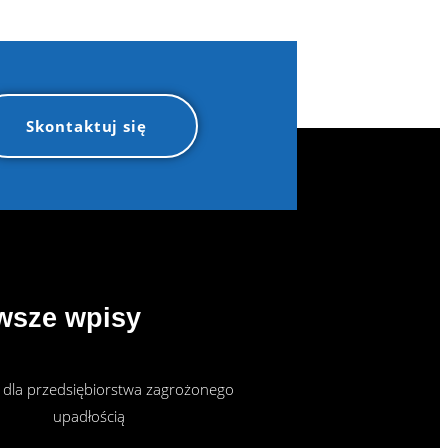
Skontaktuj się
wsze wpisy
 dla przedsiębiorstwa zagrożonego
upadłością