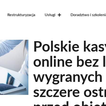
Restrukturyzacja
Usługi
Doradztwo i szkoleni
Polskie ka
online bez 
wygranych
szczere ost