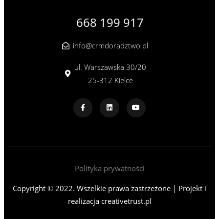
668 199 917
info@crmdoradztwo.pl
ul. Warszawska 30/20
25-312 Kielce
Polityka prywatności
Copyright © 2022. Wszelkie prawa zastrzeżone | Projekt i
realizacja
creativetrust.pl