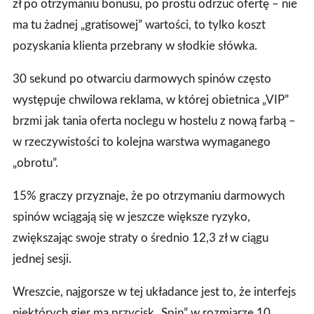
zł po otrzymaniu bonusu, po prostu odrzuć ofertę – nie
ma tu żadnej „gratisowej” wartości, to tylko koszt
pozyskania klienta przebrany w słodkie słówka.
30 sekund po otwarciu darmowych spinów często
występuje chwilowa reklama, w której obietnica „VIP”
brzmi jak tania oferta noclegu w hostelu z nową farbą –
w rzeczywistości to kolejna warstwa wymaganego
„obrotu”.
15% graczy przyznaje, że po otrzymaniu darmowych
spinów wciągają się w jeszcze większe ryzyko,
zwiększając swoje straty o średnio 12,3 zł w ciągu
jednej sesji.
Wreszcie, najgorsze w tej układance jest to, że interfejs
niektórych gier ma przycisk „Spin” w rozmiarze 10