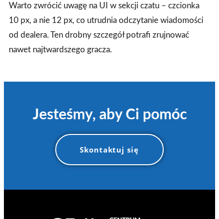
Warto zwrócić uwagę na UI w sekcji czatu – czcionka
10 px, a nie 12 px, co utrudnia odczytanie wiadomości
od dealera. Ten drobny szczegół potrafi zrujnować
nawet najtwardszego gracza.
Jesteśmy, aby Ci pomóc
Skontaktuj się