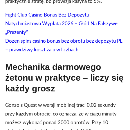
praktycznie stratę, bo prowizja kasyna to 5%.
Fight Club Casino Bonus Bez Depozytu
Natychmiastowa Wypłata 2026 – Głód Na Fałszywe
„Prezenty”
Dozen spins casino bonus bez obrotu bez depozytu PL
– prawdziwy koszt żalu w liczbach
Mechanika darmowego
żetonu w praktyce – liczy się
każdy grosz
Gonzo’s Quest w wersji mobilnej traci 0,02 sekundy
przy każdym obrocie, co oznacza, że w ciągu minuty
możesz wykonać ponad 3000 obrotów. Przy 10