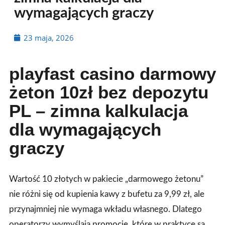
wymagających graczy
23 maja, 2026
playfast casino darmowy
żeton 10zł bez depozytu
PL – zimna kalkulacja
dla wymagających
graczy
Wartość 10 złotych w pakiecie „darmowego żetonu”
nie różni się od kupienia kawy z bufetu za 9,99 zł, ale
przynajmniej nie wymaga wkładu własnego. Dlatego
operatorzy wymyślają promocje, które w praktyce są