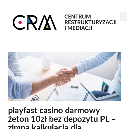
playfast casino darmowy
żeton 10zł bez depozytu PL –
zimna kalkulacja dla