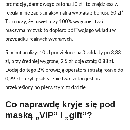
promocję „darmowego żetonu 10 zł”, to znajdziesz w
regulaminie zapis „maksymalna wypłata z bonusu 50 zł”.
To znaczy, że nawet przy 100% wygranej, twój
maksymalny zysk to dopiero pół Twojego wkładu w
przypadku realnych wygranych.
5 minut analizy: 10 zł podzielone na 3 zakłady po 3,33
zł, przy średniej wygranej 2,5 zł, daje stratę 0,83 zł.
Dodaj do tego 2% prowizję operatora i stratę rośnie do
0,99 zł – czyli praktycznie twój żeton jest już
przekreślony po pierwszym zakładzie.
Co naprawdę kryje się pod
maską „VIP” i „gift”?