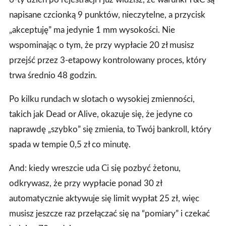
napisane czcionką 9 punktów, nieczytelne, a przycisk
„akceptuję” ma jedynie 1 mm wysokości. Nie
wspominając o tym, że przy wypłacie 20 zł musisz
przejść przez 3‑etapowy kontrolowany proces, który
trwa średnio 48 godzin.
Po kilku rundach w slotach o wysokiej zmienności,
takich jak Dead or Alive, okazuje się, że jedyne co
naprawdę „szybko” się zmienia, to Twój bankroll, który
spada w tempie 0,5 zł co minutę.
And: kiedy wreszcie uda Ci się pozbyć żetonu,
odkrywasz, że przy wypłacie ponad 30 zł
automatycznie aktywuje się limit wypłat 25 zł, więc
musisz jeszcze raz przełączać się na “pomiary” i czekać