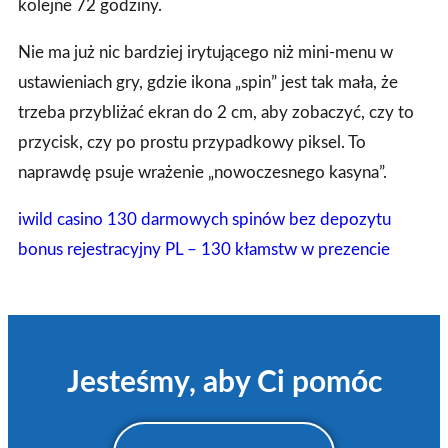
kolejne 72 godziny.
Nie ma już nic bardziej irytującego niż mini‑menu w
ustawieniach gry, gdzie ikona „spin” jest tak mała, że
trzeba przybliżać ekran do 2 cm, aby zobaczyć, czy to
przycisk, czy po prostu przypadkowy piksel. To
naprawdę psuje wrażenie „nowoczesnego kasyna”.
iwild casino 130 darmowych spinów bez depozytu
bonus rejestracyjny PL – 130 kłamstw w prezencie
Jesteśmy, aby Ci pomóc