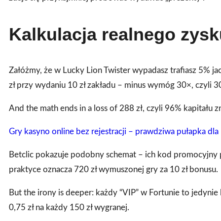
Kalkulacja realnego zys
Załóżmy, że w Lucky Lion Twister wypadasz trafiasz 5% jack
zł przy wydaniu 10 zł zakładu – minus wymóg 30×, czyli 
And the math ends in a loss of 288 zł, czyli 96% kapitału z
Gry kasyno online bez rejestracji – prawdziwa pułapka dla
Betclic pokazuje podobny schemat – ich kod promocyjny
praktyce oznacza 720 zł wymuszonej gry za 10 zł bonusu.
But the irony is deeper: każdy “VIP” w Fortunie to jedyni
0,75 zł na każdy 150 zł wygranej.