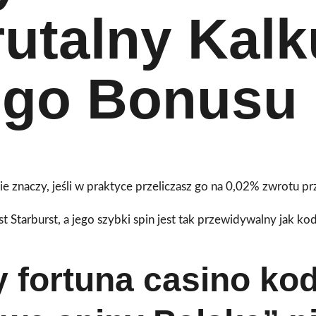
utalny Kalk
ego Bonusu
ie znaczy, jeśli w praktyce przeliczasz go na 0,02% zwrotu p
t Starburst, a jego szybki spin jest tak przewidywalny jak k
 fortuna casino ko