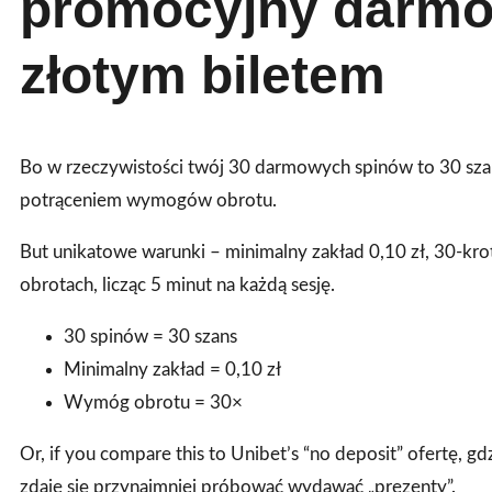
promocyjny darmow
złotym biletem
Bo w rzeczywistości twój 30 darmowych spinów to 30 szans,
potrąceniem wymogów obrotu.
But unikatowe warunki – minimalny zakład 0,10 zł, 30‑kro
obrotach, licząc 5 minut na każdą sesję.
30 spinów = 30 szans
Minimalny zakład = 0,10 zł
Wymóg obrotu = 30×
Or, if you compare this to Unibet’s “no deposit” ofertę, 
zdaje się przynajmniej próbować wydawać „prezenty”.