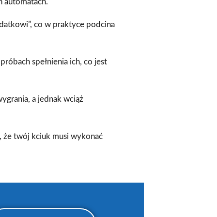
h automatach.
datkowi”, co w praktyce podcina
óbach spełnienia ich, co jest
ygrania, a jednak wciąż
k, że twój kciuk musi wykonać