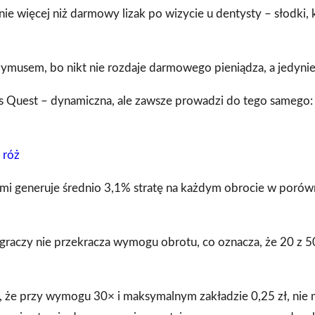
 nie więcej niż darmowy lizak po wizycie u dentysty – słodki,
ej przymusem, bo nikt nie rozdaje darmowego pieniądza, a jedy
’s Quest – dynamiczna, ale zawsze prowadzi do tego samego: 
 róż
mi generuje średnio 3,1% stratę na każdym obrocie w porów
 graczy nie przekracza wymogu obrotu, co oznacza, że 20 z 5
, że przy wymogu 30× i maksymalnym zakładzie 0,25 zł, nie 