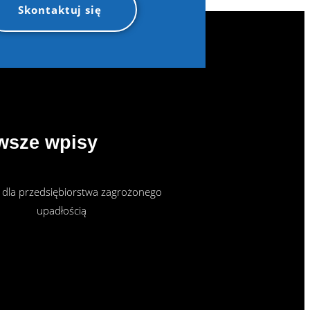
Skontaktuj się
wsze wpisy
 dla przedsiębiorstwa zagrożonego
upadłością