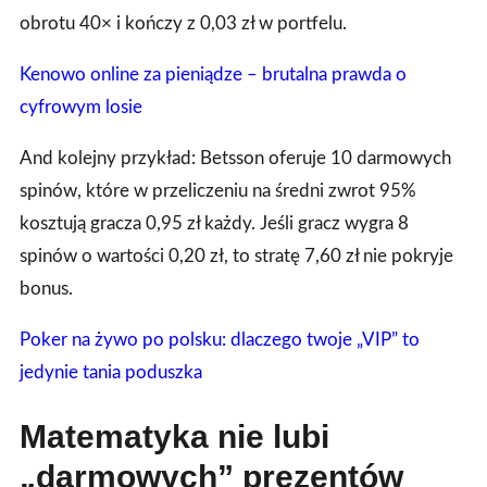
obrotu 40× i kończy z 0,03 zł w portfelu.
Kenowo online za pieniądze – brutalna prawda o
cyfrowym losie
And kolejny przykład: Betsson oferuje 10 darmowych
spinów, które w przeliczeniu na średni zwrot 95%
kosztują gracza 0,95 zł każdy. Jeśli gracz wygra 8
spinów o wartości 0,20 zł, to stratę 7,60 zł nie pokryje
bonus.
Poker na żywo po polsku: dlaczego twoje „VIP” to
jedynie tania poduszka
Matematyka nie lubi
„darmowych” prezentów