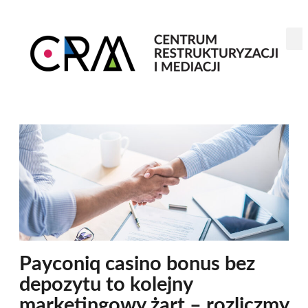
Payconiq casino bonus bez
depozytu to kolejny
marketingowy żart – rozliczmy