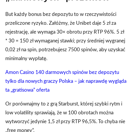
But każdy bonus bez depozytu to w rzeczywistości
przeliczone ryzyko. Załóżmy, że Unibet daje 5 zł za
rejestrację, ale wymaga 30× obrotu przy RTP 96%. 5 zł
* 30 = 150 zł wymaganej stawki; przy średniej wygranej
0,02 zł na spin, potrzebujesz 7500 spinów, aby uzyskać
minimalny wypłatę.
Amon Casino 140 darmowych spinów bez depozytu
tylko dla nowych graczy Polska – jak naprawdę wygląda
ta „gratisowa” oferta
Or porównajmy to z grą Starburst, której szybki rytm i
low volatility sprawiają, że w 100 obrotach można
wytworzyć jedynie 1,5 zł przy RTP 96,5%. To chyba nie
„free money”.