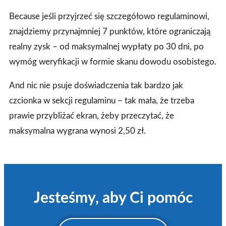
Because jeśli przyjrzeć się szczegółowo regulaminowi,
znajdziemy przynajmniej 7 punktów, które ograniczają
realny zysk – od maksymalnej wypłaty po 30 dni, po
wymóg weryfikacji w formie skanu dowodu osobistego.
And nic nie psuje doświadczenia tak bardzo jak
czcionka w sekcji regulaminu – tak mała, że trzeba
prawie przybliżać ekran, żeby przeczytać, że
maksymalna wygrana wynosi 2,50 zł.
Jesteśmy, aby Ci pomóc