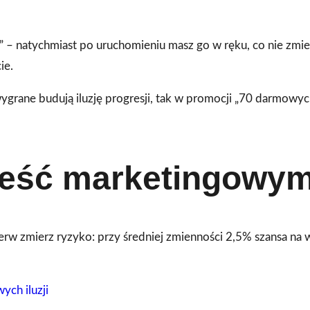
t” – natychmiast po uruchomieniu masz go w ręku, co nie zmie
ie.
 wygrane budują iluzję progresji, tak w promocji „70 darmowyc
wieść marketingowym
erw zmierz ryzyko: przy średniej zmienności 2,5% szansa na 
ych iluzji