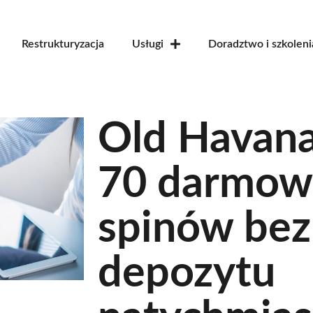
Restrukturyzacja
Usługi
Doradztwo i szkoleni
Old Havana
70 darmow
spinów bez
depozytu