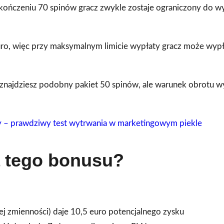
 ukończeniu 70 spinów gracz zwykle zostaje ograniczony do w
uro, więc przy maksymalnym limicie wypłaty gracz może wypła
znajdziesz podobny pakiet 50 spinów, ale warunek obrotu wy
y – prawdziwy test wytrwania w marketingowym piekle
 tego bonusu?
j zmienności) daje 10,5 euro potencjalnego zysku