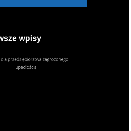
wsze wpisy
 dla przedsiębiorstwa zagrożonego
upadłością