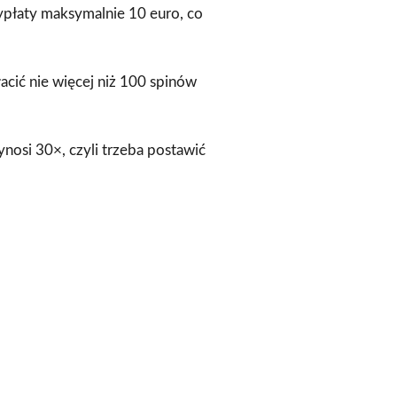
ypłaty maksymalnie 10 euro, co
cić nie więcej niż 100 spinów
nosi 30×, czyli trzeba postawić