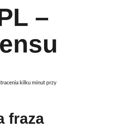
PL –
sensu
racenia kilku minut przy
 fraza