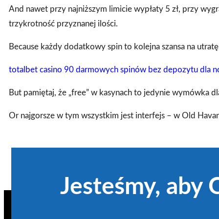
And nawet przy najniższym limicie wypłaty 5 zł, przy wyg
trzykrotność przyznanej ilości.
Because każdy dodatkowy spin to kolejna szansa na utratę cz
totalbet casino 90 darmowych spinów bez depozytu dla n
But pamiętaj, że „free” w kasynach to jedynie wymówka dla 
Or najgorsze w tym wszystkim jest interfejs – w Old Havana
Jesteśmy, aby 