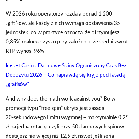
W 2026 roku operatorzy rozdają ponad 1,200
„gift”‑ów, ale każdy z nich wymaga obstawienia 35
jednostek, co w praktyce oznacza, że otrzymujesz
0,85% realnego zysku przy założeniu, że średni zwrot
RTP wynosi 96%.
Icebet Casino Darmowe Spiny Ograniczony Czas Bez
Depozytu 2026 – Co naprawdę się kryje pod fasadą
„gratisów”
And why does the math work against you? Bo w
promocji typu “free spin” ukryta jest zasada
30‑sekundowego limitu wygranej – maksymalnie 0,25
zł na jedną rotację, czyli przy 50 darmowych spinów
dostajesz nie więcej niż 12,5 zł, nawet jeśli seria