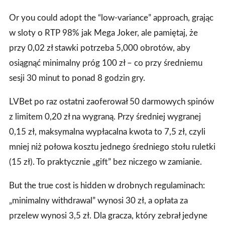
Or you could adopt the “low‑variance” approach, grając
w sloty o RTP 98% jak Mega Joker, ale pamiętaj, że
przy 0,02 zł stawki potrzeba 5,000 obrotów, aby
osiągnąć minimalny próg 100 zł – co przy średniemu
sesji 30 minut to ponad 8 godzin gry.
LVBet po raz ostatni zaoferował 50 darmowych spinów
z limitem 0,20 zł na wygraną. Przy średniej wygranej
0,15 zł, maksymalna wypłacalna kwota to 7,5 zł, czyli
mniej niż połowa kosztu jednego średniego stołu ruletki
(15 zł). To praktycznie „gift” bez niczego w zamianie.
But the true cost is hidden w drobnych regulaminach:
„minimalny withdrawal” wynosi 30 zł, a opłata za
przelew wynosi 3,5 zł. Dla gracza, który zebrał jedyne