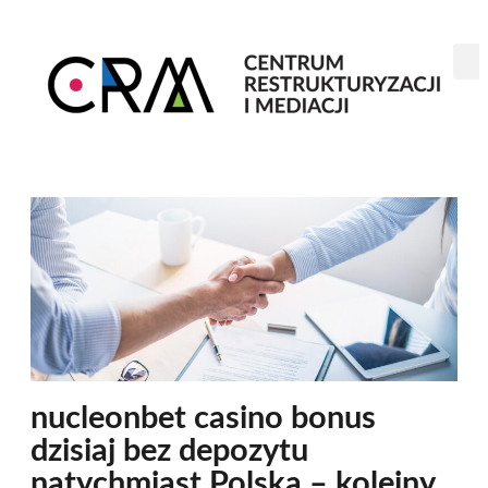
nucleonbet casino bonus
dzisiaj bez depozytu
natychmiast Polska – kolejny