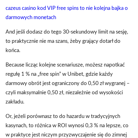
cazeus casino kod VIP free spins to nie kolejna bajka o
darmowych monetach
And jeśli dodasz do tego 30‑sekundowy limit na sesję,
to praktycznie nie ma szans, żeby grający dotarł do
końca.
Because licząc kolejne scenariusze, możesz napotkać
regułę 1 % na „free spin” w Unibet, gdzie każdy
darmowy obrót jest ograniczony do 0,50 zł wygranej –
czyli maksymalnie 0,50 zł, niezależnie od wysokości
zakładu.
Or, jeżeli porównasz to do hazardu w tradycyjnych
kasynach, to różnica w ROI wynosi 0,3 % na lepsze, co
w praktyce jest niczym przyzwyczajenie się do zimnej