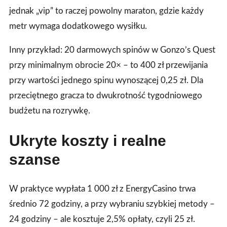
jednak „vip” to raczej powolny maraton, gdzie każdy
metr wymaga dodatkowego wysiłku.
Inny przykład: 20 darmowych spinów w Gonzo’s Quest
przy minimalnym obrocie 20× – to 400 zł przewijania
przy wartości jednego spinu wynoszącej 0,25 zł. Dla
przeciętnego gracza to dwukrotność tygodniowego
budżetu na rozrywkę.
Ukryte koszty i realne
szanse
W praktyce wypłata 1 000 zł z EnergyCasino trwa
średnio 72 godziny, a przy wybraniu szybkiej metody –
24 godziny – ale kosztuje 2,5% opłaty, czyli 25 zł.