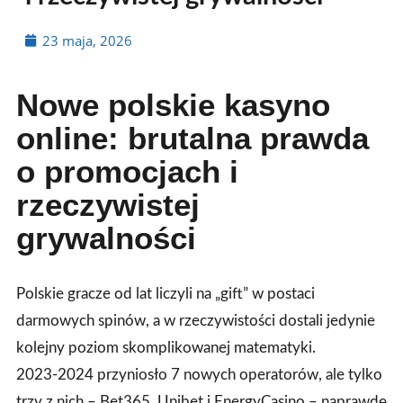
23 maja, 2026
Nowe polskie kasyno
online: brutalna prawda
o promocjach i
rzeczywistej
grywalności
Polskie gracze od lat liczyli na „gift” w postaci
darmowych spinów, a w rzeczywistości dostali jedynie
kolejny poziom skomplikowanej matematyki.
2023‑2024 przyniosło 7 nowych operatorów, ale tylko
trzy z nich – Bet365, Unibet i EnergyCasino – naprawdę