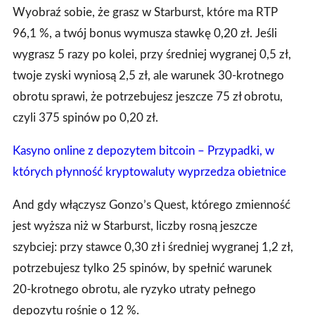
Wyobraź sobie, że grasz w Starburst, które ma RTP
96,1 %, a twój bonus wymusza stawkę 0,20 zł. Jeśli
wygrasz 5 razy po kolei, przy średniej wygranej 0,5 zł,
twoje zyski wyniosą 2,5 zł, ale warunek 30‑krotnego
obrotu sprawi, że potrzebujesz jeszcze 75 zł obrotu,
czyli 375 spinów po 0,20 zł.
Kasyno online z depozytem bitcoin – Przypadki, w
których płynność kryptowaluty wyprzedza obietnice
And gdy włączysz Gonzo’s Quest, którego zmienność
jest wyższa niż w Starburst, liczby rosną jeszcze
szybciej: przy stawce 0,30 zł i średniej wygranej 1,2 zł,
potrzebujesz tylko 25 spinów, by spełnić warunek
20‑krotnego obrotu, ale ryzyko utraty pełnego
depozytu rośnie o 12 %.