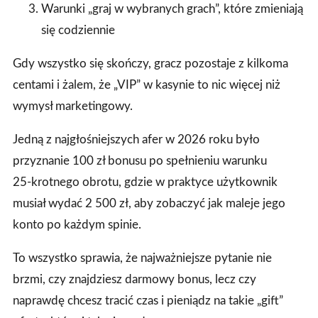
Warunki „graj w wybranych grach”, które zmieniają
się codziennie
Gdy wszystko się skończy, gracz pozostaje z kilkoma
centami i żalem, że „VIP” w kasynie to nic więcej niż
wymysł marketingowy.
Jedną z najgłośniejszych afer w 2026 roku było
przyznanie 100 zł bonusu po spełnieniu warunku
25‑krotnego obrotu, gdzie w praktyce użytkownik
musiał wydać 2 500 zł, aby zobaczyć jak maleje jego
konto po każdym spinie.
To wszystko sprawia, że najważniejsze pytanie nie
brzmi, czy znajdziesz darmowy bonus, lecz czy
naprawdę chcesz tracić czas i pieniądz na takie „gift”