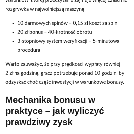
warunków, której przeczytanie zajmuje więcej czasu niż
rozgrywka w najwolniejszą maszynę.
10 darmowych spinów – 0,15 zł koszt za spin
20 zł bonus – 40‑krotność obrotu
3‑stopniowy system weryfikacji – 5‑minutowa
procedura
Warto zauważyć, że przy prędkości wypłaty równiej
2 zł na godzinę, gracz potrzebuje ponad 10 godzin, by
odzyskać choć część inwestycji w warunkowe bonusy.
Mechanika bonusu w
praktyce – jak wyliczyć
prawdziwy zysk