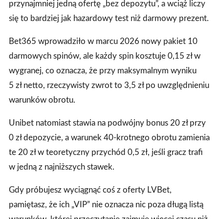
przynajmniej jedną ofertę „bez depozytu”, a wciąż liczy
się to bardziej jak hazardowy test niż darmowy prezent.
Bet365 wprowadziło w marcu 2026 nowy pakiet 10
darmowych spinów, ale każdy spin kosztuje 0,15 zł w
wygranej, co oznacza, że przy maksymalnym wyniku
5 zł netto, rzeczywisty zwrot to 3,5 zł po uwzględnieniu
warunków obrotu.
Unibet natomiast stawia na podwójny bonus 20 zł przy
0 zł depozycie, a warunek 40‑krotnego obrotu zamienia
te 20 zł w teoretyczny przychód 0,5 zł, jeśli gracz trafi
w jedną z najniższych stawek.
Gdy próbujesz wyciągnąć coś z oferty LVBet,
pamiętasz, że ich „VIP” nie oznacza nic poza długą listą