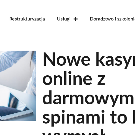
Restrukturyzacja
Usługi
Doradztwo i szkoleni
Nowe kasy
online z
darmowym
spinami to 