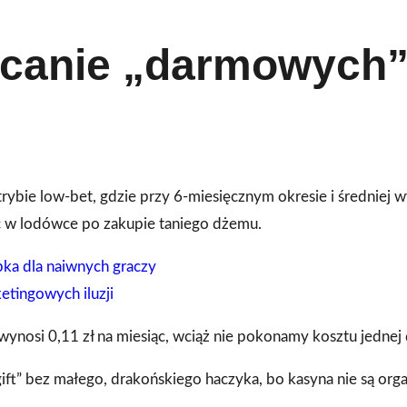
ucanie „darmowych” 
rybie low‑bet, gdzie przy 6‑miesięcznym okresie i średniej wy
źć w lodówce po zakupie taniego dżemu.
apka dla naiwnych graczy
etingowych iluzji
wynosi 0,11 zł na miesiąc, wciąż nie pokonamy kosztu jedne
ft” bez małego, drakońskiego haczyka, bo kasyna nie są org