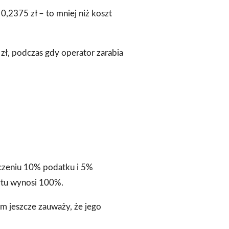
0,2375 zł – to mniej niż koszt
zł, podczas gdy operator zarabia
iczeniu 10% podatku i 5%
zytu wynosi 100%.
m jeszcze zauważy, że jego