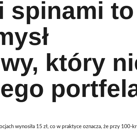
 spinami to
mysł
wy, który ni
ego portfel
ach wynosiła 15 zł, co w praktyce oznacza, że przy 100‑kr