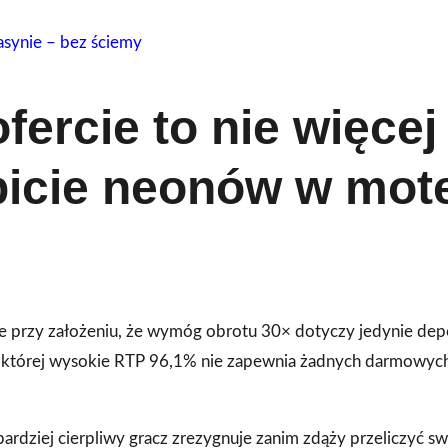
asynie – bez ściemy
ercie to nie więcej
bicie neonów w mot
e przy założeniu, że wymóg obrotu 30× dotyczy jedynie depo
t, której wysokie RTP 96,1% nie zapewnia żadnych darmowych
rdziej cierpliwy gracz zrezygnuje zanim zdąży przeliczyć sw