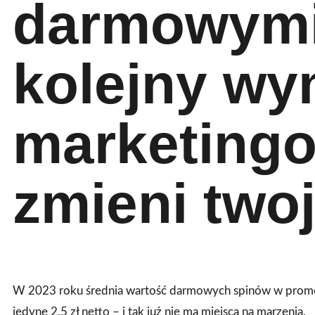
darmowymi
kolejny wy
marketingo
zmieni twoj
W 2023 roku średnia wartość darmowych spinów w promocj
jedyne 2,5 zł netto – i tak już nie ma miejsca na marzenia.