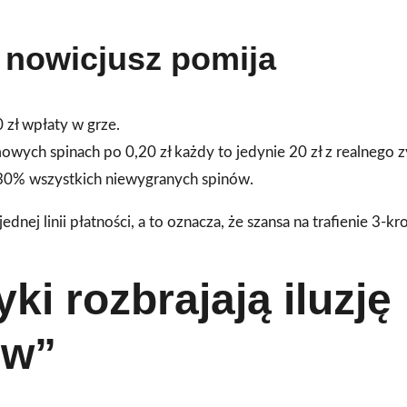
y nowicjusz pomija
zł wpłaty w grze.
wych spinach po 0,20 zł każdy to jedynie 20 zł z realnego z
z 30% wszystkich niewygranych spinów.
ednej linii płatności, a to oznacza, że szansa na trafienie 3‑
yki rozbrajają iluzję
ów”