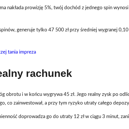
rma nakłada prowizję 5%, twój dochód z jednego spin wynosi 
nów, generuje tylko 47 500 zł przy średniej wygranej 0,10 
czej tania impreza
ealny rachunek
óg obrotu i w końcu wygrywa 45 zł. Jego realny zysk po odl
tego, co zainwestował, a przy tym ryzyko utraty całego depo
ienność doprowadza go do utraty 12 zł w ciągu 3 minut, zani