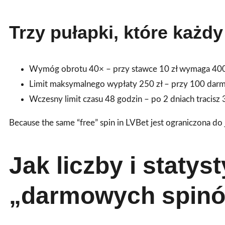
Trzy pułapki, które każd
Wymóg obrotu 40× – przy stawce 10 zł wymaga 400 
Limit maksymalnego wypłaty 250 zł – przy 100 darmo
Wczesny limit czasu 48 godzin – po 2 dniach tracis
Because the same “free” spin in LVBet jest ograniczona do j
Jak liczby i statyst
„darmowych spin