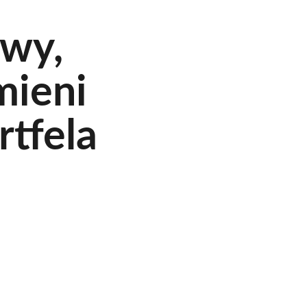
wy,
mieni
rtfela