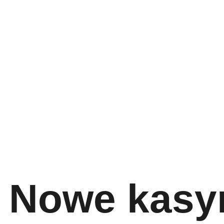
Nowe kasyn