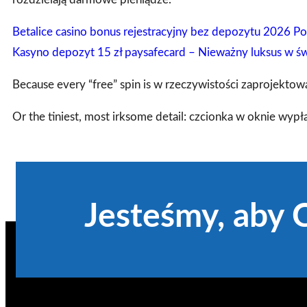
Betalice casino bonus rejestracyjny bez depozytu 2026 Pols
Kasyno depozyt 15 zł paysafecard – Nieważny luksus w ś
Because every “free” spin is w rzeczywistości zaprojekto
Or the tiniest, most irksome detail: czcionka w oknie wypła
Jesteśmy, aby 