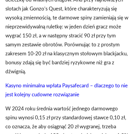
slotach jak Gonzo’s Quest, które charakteryzują się
wysoką zmiennością, te darmowe spiny zamieniają się w
nieprzewidywalną ruletkę: w jeden dzień gracz może
wygrać 150 zł, a w następny stracić 90 zł przy tym
samym zestawie obrotów. Porównując to z prostym
zakresem 10‑20 zł na klasycznym stołowym blackjacku,
bonusy zdają się być bardziej ryzykowne niż gra z
dźwignią.
Kasyno minimalna wpłata Paysafecard – dlaczego to nie
jest kolejny cudowne rozwiązanie
W 2024 roku średnia wartość jednego darmowego
spinu wynosi 0,15 zł przy standardowej stawce 0,10 zł,
co oznacza, że aby osiągnąć 20 zł wygranej, trzeba