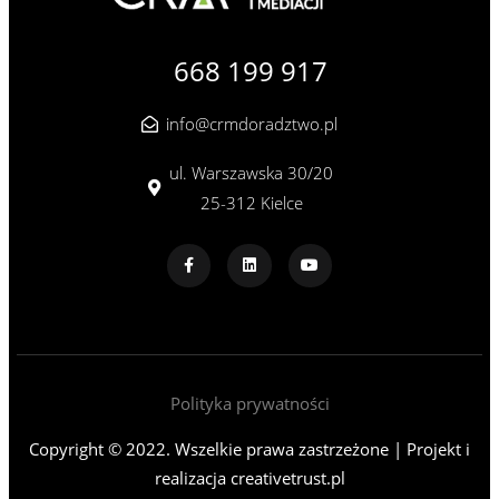
668 199 917
info@crmdoradztwo.pl
ul. Warszawska 30/20
25-312 Kielce
Polityka prywatności
Copyright © 2022. Wszelkie prawa zastrzeżone | Projekt i
realizacja
creativetrust.pl