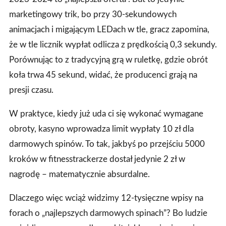
marketingowy trik, bo przy 30‑sekundowych
animacjach i migającym LEDach w tle, gracz zapomina,
że w tle licznik wypłat odlicza z prędkością 0,3 sekundy.
Porównując to z tradycyjną grą w ruletkę, gdzie obrót
koła trwa 45 sekund, widać, że producenci grają na
presji czasu.
W praktyce, kiedy już uda ci się wykonać wymagane
obroty, kasyno wprowadza limit wypłaty 10 zł dla
darmowych spinów. To tak, jakbyś po przejściu 5000
kroków w fitnesstrackerze dostał jedynie 2 zł w
nagrodę – matematycznie absurdalne.
Dlaczego więc wciąż widzimy 12‑tysięczne wpisy na
forach o „najlepszych darmowych spinach”? Bo ludzie