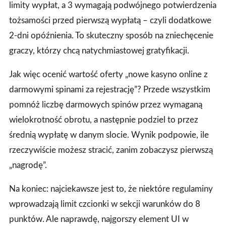
limity wypłat, a 3 wymagają podwójnego potwierdzenia
tożsamości przed pierwszą wypłatą – czyli dodatkowe
2‑dni opóźnienia. To skuteczny sposób na zniechęcenie
graczy, którzy chcą natychmiastowej gratyfikacji.
Jak więc ocenić wartość oferty „nowe kasyno online z
darmowymi spinami za rejestrację”? Przede wszystkim
pomnóż liczbę darmowych spinów przez wymaganą
wielokrotność obrotu, a następnie podziel to przez
średnią wypłatę w danym slocie. Wynik podpowie, ile
rzeczywiście możesz stracić, zanim zobaczysz pierwszą
„nagrodę”.
Na koniec: najciekawsze jest to, że niektóre regulaminy
wprowadzają limit czcionki w sekcji warunków do 8
punktów. Ale naprawdę, najgorszy element UI w