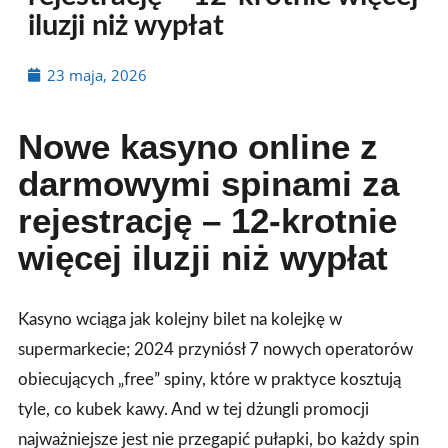
iluzji niż wypłat
23 maja, 2026
Nowe kasyno online z
darmowymi spinami za
rejestrację – 12‑krotnie
więcej iluzji niż wypłat
Kasyno wciąga jak kolejny bilet na kolejkę w
supermarkecie; 2024 przyniósł 7 nowych operatorów
obiecujących „free” spiny, które w praktyce kosztują
tyle, co kubek kawy. And w tej dżungli promocji
najważniejsze jest nie przegapić pułapki, bo każdy spin