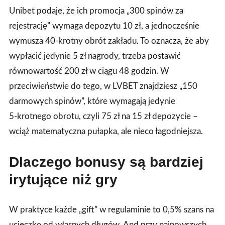
Unibet podaje, że ich promocja „300 spinów za
rejestrację” wymaga depozytu 10 zł, a jednocześnie
wymusza 40‑krotny obrót zakładu. To oznacza, że aby
wypłacić jedynie 5 zł nagrody, trzeba postawić
równowartość 200 zł w ciągu 48 godzin. W
przeciwieństwie do tego, w LVBET znajdziesz „150
darmowych spinów”, które wymagają jedynie
5‑krotnego obrotu, czyli 75 zł na 15 zł depozycie –
wciąż matematyczna pułapka, ale nieco łagodniejsza.
Dlaczego bonusy są bardziej
irytujące niż gry
W praktyce każde „gift” w regulaminie to 0,5% szans na
ucieczkę od własnych długów. And przy najnowszych