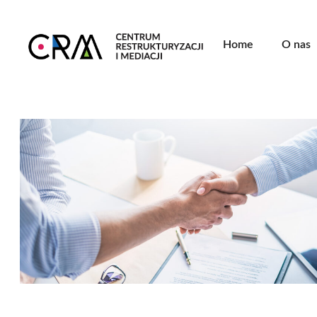
Home
O nas