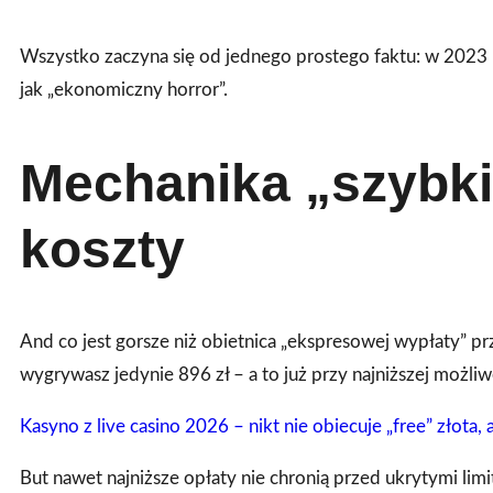
Wszystko zaczyna się od jednego prostego faktu: w 2023 
jak „ekonomiczny horror”.
Mechanika „szybkie
koszty
And co jest gorsze niż obietnica „ekspresowej wypłaty” pr
wygrywasz jedynie 896 zł – a to już przy najniższej możliwe
Kasyno z live casino 2026 – nikt nie obiecuje „free” złota
But nawet najniższe opłaty nie chronią przed ukrytymi limi