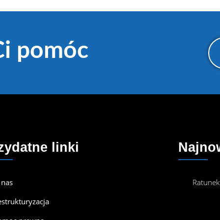
Ci pomóc
zydatne linki
Najno
 nas
Ratunek
estrukturyzacja