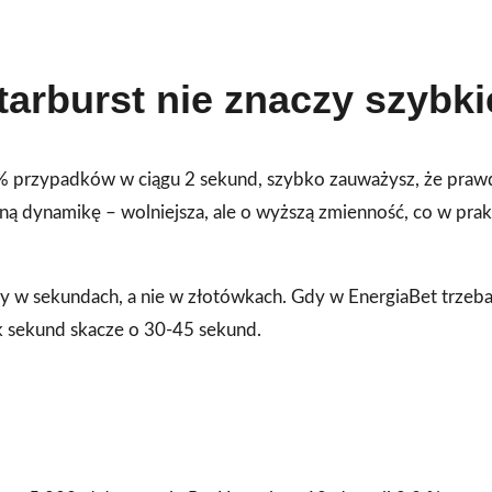
arburst nie znaczy szybki
84 % przypadków w ciągu 2 sekund, szybko zauważysz, że pra
nną dynamikę – wolniejsza, ale o wyższą zmienność, co w pra
ny w sekundach, a nie w złotówkach. Gdy w EnergiaBet trzeba
k sekund skacze o 30‑45 sekund.