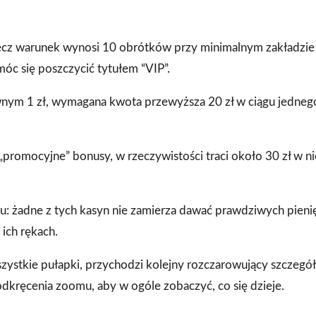
lecz warunek wynosi 10 obrótków przy minimalnym zakładzie 
móc się poszczycić tytułem “VIP”.
ównym 1 zł, wymagana kwota przewyższa 20 zł w ciągu jedneg
„promocyjne” bonusy, w rzeczywistości traci około 30 zł w ni
: żadne z tych kasyn nie zamierza dawać prawdziwych pienię
ich rękach.
szystkie pułapki, przychodzi kolejny rozczarowujący szczegół 
dkręcenia zoomu, aby w ogóle zobaczyć, co się dzieje.