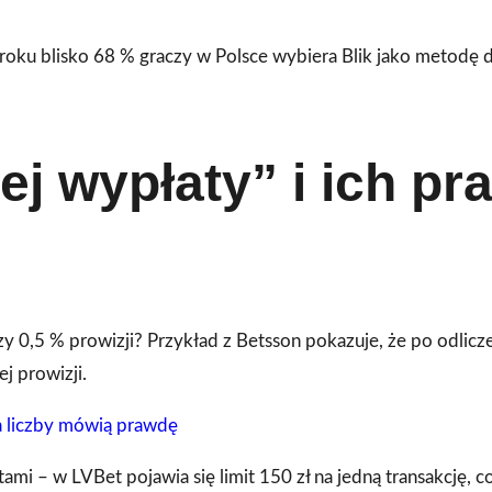
roku blisko 68 % graczy w Polsce wybiera Blik jako metodę 
j wypłaty” i ich p
zy 0,5 % prowizji? Przykład z Betsson pokazuje, że po odlicz
j prowizji.
, a liczby mówią prawdę
tami – w LVBet pojawia się limit 150 zł na jedną transakcję, c