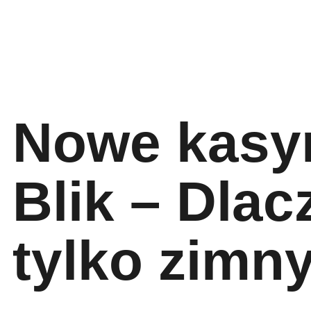
Nowe kasyn
Blik – Dlac
tylko zimn