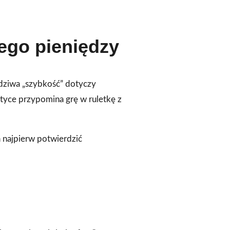
ego pieniędzy
wdziwa „szybkość” dotyczy
ktyce przypomina grę w ruletkę z
 najpierw potwierdzić