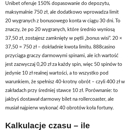
Unibet oferuje 150% dopasowanie do depozytu,
maksymalnie 750 zł, ale dodatkowo wprowadza limit
20 wygranych z bonusowego konta w ciągu 30 dni. To
znaczy, że po 20 wygranych, które średnio wyniosą
37,50 zł, zostajesz zamknięty w pętli „bonus wisi”. 20 ×
37,50 = 750 zł – dokładnie kwota limitu. 888casino
przyciąga graczy darmowymi spinami, ale ich wartość
jest zazwyczaj 0,20 zł za każdy spin, więc 50 spinów to
jedynie 10 zł realnej wartości, a to wszystko pod
warunkiem, że spełnisz 40‑krotny obrót – czyli 400 zł w
zakładach przy średniej stawce 10 zł. Porównanie: to
jakbyś dostawał darmowy bilet na rollercoaster, ale
musiał najpierw wykonać 40 obrotów koła fortuny.
Kalkulacje czasu – ile