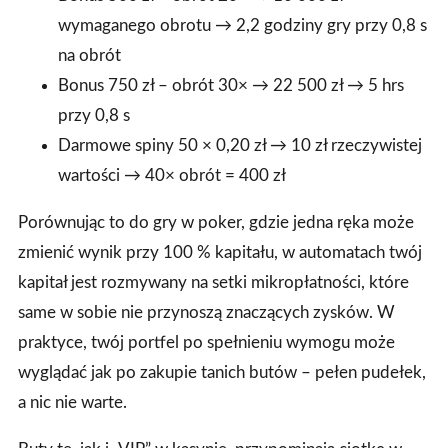
wymaganego obrotu → 2,2 godziny gry przy 0,8 s
na obrót
Bonus 750 zł – obrót 30× → 22 500 zł → 5 hrs
przy 0,8 s
Darmowe spiny 50 × 0,20 zł → 10 zł rzeczywistej
wartości → 40× obrót = 400 zł
Porównując to do gry w poker, gdzie jedna ręka może
zmienić wynik przy 100 % kapitału, w automatach twój
kapitał jest rozmywany na setki mikropłatności, które
same w sobie nie przynoszą znaczących zysków. W
praktyce, twój portfel po spełnieniu wymogu może
wyglądać jak po zakupie tanich butów – pełen pudełek,
a nic nie warte.