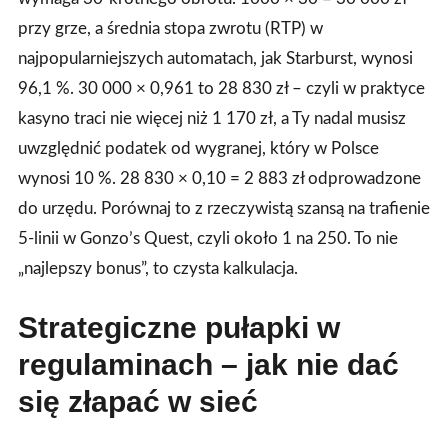
przy grze, a średnia stopa zwrotu (RTP) w
najpopularniejszych automatach, jak Starburst, wynosi
96,1 %. 30 000 × 0,961 to 28 830 zł – czyli w praktyce
kasyno traci nie więcej niż 1 170 zł, a Ty nadal musisz
uwzględnić podatek od wygranej, który w Polsce
wynosi 10 %. 28 830 × 0,10 = 2 883 zł odprowadzone
do urzędu. Porównaj to z rzeczywistą szansą na trafienie
5‑linii w Gonzo’s Quest, czyli około 1 na 250. To nie
„najlepszy bonus”, to czysta kalkulacja.
Strategiczne pułapki w
regulaminach – jak nie dać
się złapać w sieć