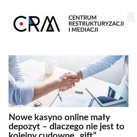
Nowe kasyno online mały
depozyt – dlaczego nie jest to
kolejny cudowne „gift”