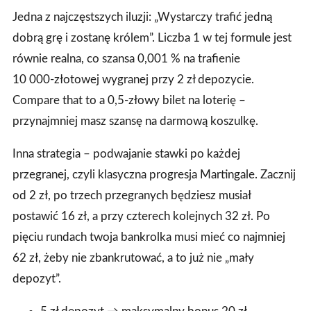
Jedna z najczęstszych iluzji: „Wystarczy trafić jedną
dobrą grę i zostanę królem”. Liczba 1 w tej formule jest
równie realna, co szansa 0,001 % na trafienie
10 000‑złotowej wygranej przy 2 zł depozycie.
Compare that to a 0,5‑złowy bilet na loterię –
przynajmniej masz szansę na darmową koszulkę.
Inna strategia – podwajanie stawki po każdej
przegranej, czyli klasyczna progresja Martingale. Zacznij
od 2 zł, po trzech przegranych będziesz musiał
postawić 16 zł, a przy czterech kolejnych 32 zł. Po
pięciu rundach twoja bankrolka musi mieć co najmniej
62 zł, żeby nie zbankrutować, a to już nie „mały
depozyt”.