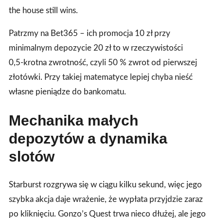
the house still wins.
Patrzmy na Bet365 – ich promocja 10 zł przy
minimalnym depozycie 20 zł to w rzeczywistości
0,5‑krotna zwrotność, czyli 50 % zwrot od pierwszej
złotówki. Przy takiej matematyce lepiej chyba nieść
własne pieniądze do bankomatu.
Mechanika małych
depozytów a dynamika
slotów
Starburst rozgrywa się w ciągu kilku sekund, więc jego
szybka akcja daje wrażenie, że wypłata przyjdzie zaraz
po kliknięciu. Gonzo’s Quest trwa nieco dłużej, ale jego